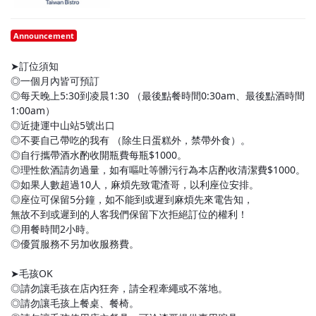
Announcement
➤訂位須知
◎一個月內皆可預訂
◎每天晚上5:30到凌晨1:30 （最後點餐時間0:30am、最後點酒時間
1:00am）
◎近捷運中山站5號出口
◎不要自己帶吃的我有 （除生日蛋糕外，禁帶外食）。
◎自行攜帶酒水酌收開瓶費每瓶$1000。
◎理性飲酒請勿過量，如有嘔吐等髒污行為本店酌收清潔費$1000。
◎如果人數超過10人，麻煩先致電渣哥，以利座位安排。
◎座位可保留5分鐘，如不能到或遲到麻煩先來電告知，
無故不到或遲到的人客我們保留下次拒絕訂位的權利！
◎用餐時間2小時。
◎優質服務不另加收服務費。
➤毛孩OK
◎請勿讓毛孩在店內狂奔，請全程牽繩或不落地。
◎請勿讓毛孩上餐桌、餐椅。