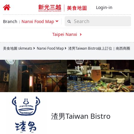
Login-in
Branch：
Nanxi Food Map
Taipei Nanxi
美食地圖 skmeats
Nanxi Food Map
渣男Taiwan Bistro線上訂位｜南西商圈
渣男Taiwan Bistro