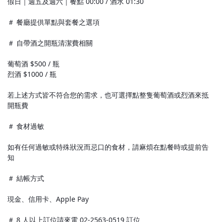
假日｜週五及週六｜餐點 00:00 / 酒水 01:30
＃ 餐廳提供單點與套餐之選項
＃ 自帶酒之開瓶清潔費相關
葡萄酒 $500 / 瓶
烈酒 $1000 / 瓶
若上述方式皆不符合您的需求，也可選擇點整隻葡萄酒或烈酒來抵
開瓶費
＃ 食材過敏
如有任何過敏或特殊狀況而忌口的食材，請麻煩在點餐時或提前告
知
＃ 結帳方式
現金、信用卡、Apple Pay
＃ 8 人以上訂位請來電 02-2563-0519 訂位