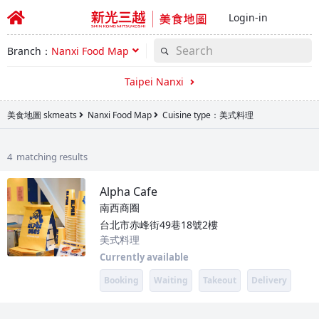
Login-in
Branch：
Nanxi Food Map
Taipei Nanxi
美食地圖 skmeats
Nanxi Food Map
Cuisine type：美式料理
4 matching results
Alpha Cafe
南西商圈
台北市赤峰街49巷18號2樓
美式料理
Currently available
Booking
Waiting
Takeout
Delivery