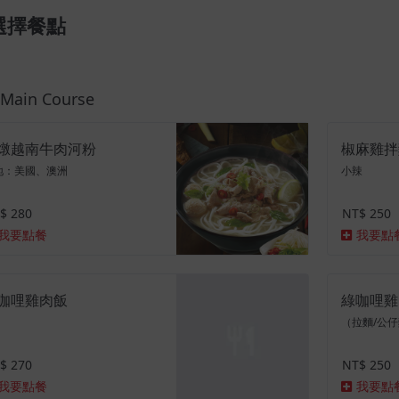
選擇餐點
ain Course
燉越南牛肉河粉
椒麻雞拌
地：美國、澳洲
小辣
$ 280
NT$ 250
我要點餐
我要點
咖哩雞肉飯
綠咖哩雞
（拉麵/公仔
$ 270
NT$ 250
我要點餐
我要點