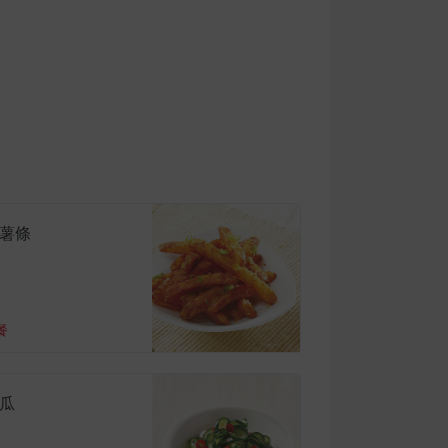
薯條
餐
瓜