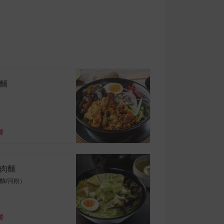
麵
餐
肉麵
麵/河粉）
餐