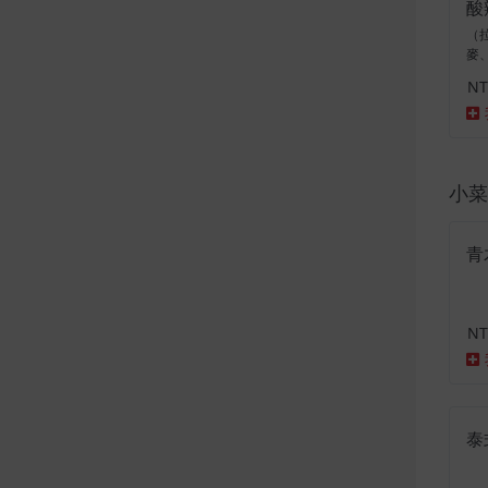
酸
（
麥
NT
小菜點
青
NT
泰