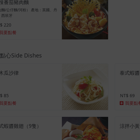
辣番茄豬肉麵
拉麵/公仔麵/河粉） 產地：英國、丹
、西班牙
$ 220
我要點餐
心Side Dishes
木瓜沙律
泰式蝦醬
$ 85
NT$ 69
我要點餐
我要點
式蝦醬雞翅（9隻）
涼拌小黃