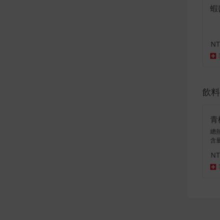
蝦
NT
飲料 
青
總熱
含量
NT