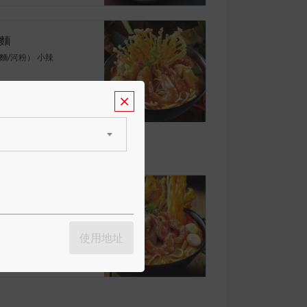
麵
麵/河粉） 小辣
餐
麵
麵/河粉） 西班牙/英國/丹
使用地址
餐