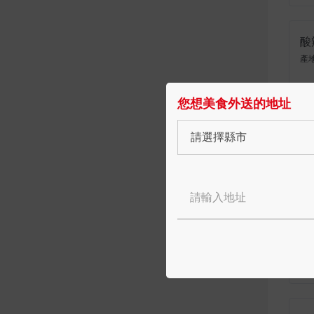
酸
產
NT
您想美食外送的地址
請選擇縣市
精選
咖
NT