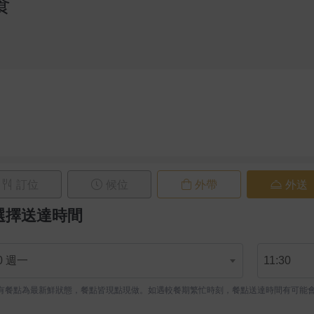
食
訂位
候位
外帶
外送
選擇送達時間
10 週一
11:30
有餐點為最新鮮狀態，餐點皆現點現做。如遇較餐期繁忙時刻，餐點送達時間有可能