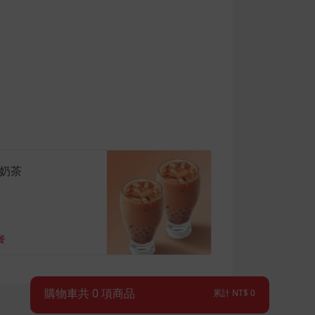
奶茶
餐
購物車共
0
項商品
累計 NT$
0