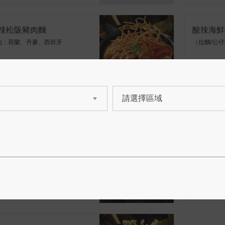
辣松阪豬肉麵
酸辣海鮮
地：荷蘭、丹麥、西班牙
（拉麵/公仔
$ 280
NT$ 285
我要點餐
我要點
請選擇區域
商品
哩雞腿麵
酸辣海陸
（拉麵/公仔
麥豬
$ 230
NT$ 280
我要點餐
我要點