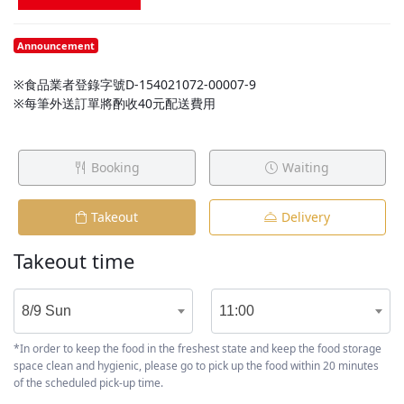
Announcement
※食品業者登錄字號D-154021072-00007-9
※每筆外送訂單將酌收40元配送費用
Booking
Waiting
Takeout
Delivery
Takeout time
8/9 Sun
11:00
*In order to keep the food in the freshest state and keep the food storage
space clean and hygienic, please go to pick up the food within 20 minutes
of the scheduled pick-up time.