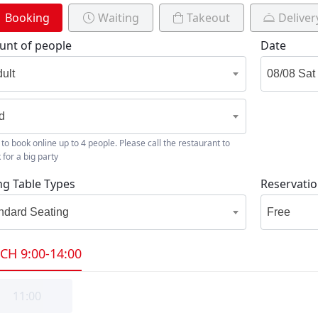
Booking
Waiting
Takeout
Deliver
nt of people
Date
dult
id
 to book online up to 4 people. Please call the restaurant to
 for a big party
ng Table Types
Reservati
ndard Seating
Free
CH
9:00-14:00
11:00