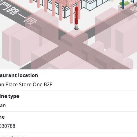
aurant location
an Place Store One B2F
ine type
ean
ne
030788