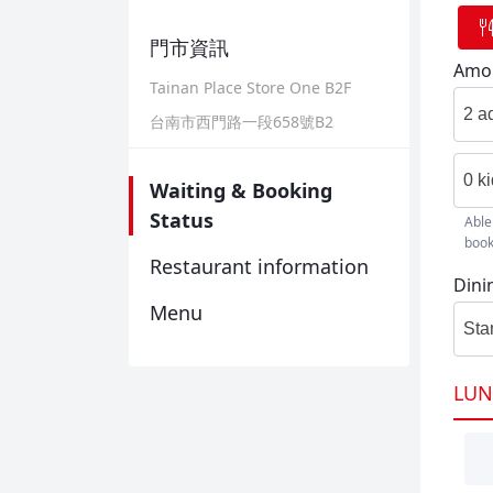
門市資訊
Amou
Tainan Place Store One B2F
2 a
台南市西門路一段658號B2
0 k
Waiting & Booking
Status
Able
book
Restaurant information
Dini
Menu
Sta
LUN