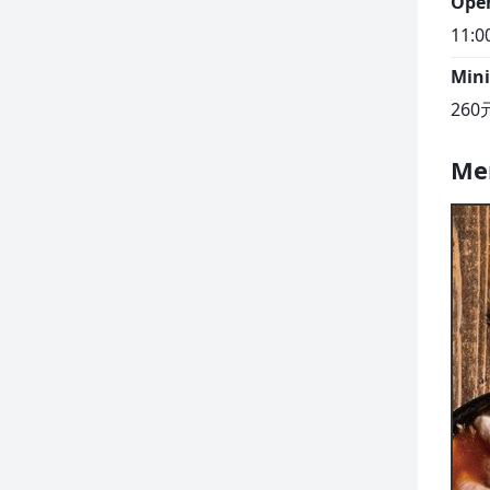
Ope
11:0
Min
260
Me