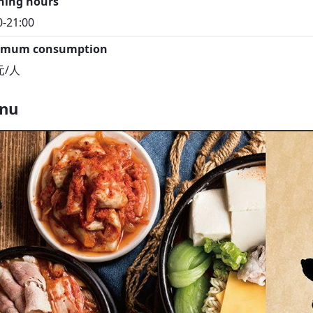
ning hours
0-21:00
imum consumption
元/人
nu