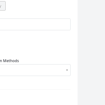
y
on Methods