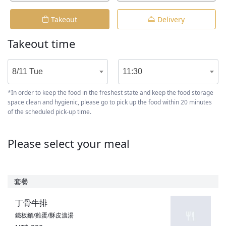
Takeout
Delivery
Takeout time
8/11 Tue
11:30
*In order to keep the food in the freshest state and keep the food storage
space clean and hygienic, please go to pick up the food within 20 minutes
of the scheduled pick-up time.
Please select your meal
套餐
丁骨牛排
鐵板麵/雞蛋/酥皮濃湯