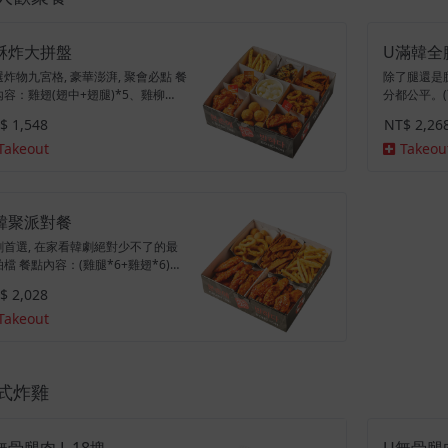
酥炸大拼盤
U滿韓全
炸物九宮格, 豪華澎湃, 聚會必點 餐
除了腿還是腿
內容：雞翅(翅中+翅腿)*5、雞柳
分都公平。(
5、酥炸洋蔥圈、BonBon起司球、炸
$ 1,548
NT$ 2,26
條、炸韓式魚板、韓式海苔冬粉卷、
Takeout
Takeou
1.25L、醃蘿蔔
韓聚派對餐
劇首選, 在家看韓劇絕對少不了的最
檔 餐點內容：(雞腿*6+雞翅*6)或
柳*12+無骨雞腿肉*12)、酥炸洋蔥
$ 2,028
、BonBon起司球、炸薯條、炸韓式
Takeout
、可樂1.25L、醃蘿蔔
式炸雞
無骨腿肉 L 18塊
U無骨腿肉