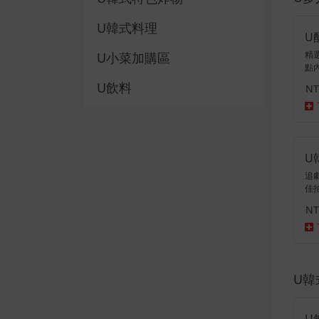
U韓式料理
U
精選
U小菜加購區
點
*
U飲料
NT
薯
可樂
U其他
U
追
佳拍
(雞
NT
圈
魚板
U韓
U