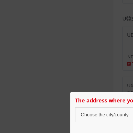
U韓
U
NT
U
香
感
The address where y
吃
NT
Choose the city/county