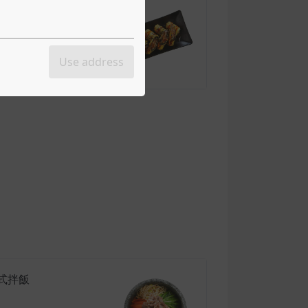
粉卷
裹冬粉，外皮酥脆，內餡冬
，為道地韓國小吃。
Use address
t
式拌飯