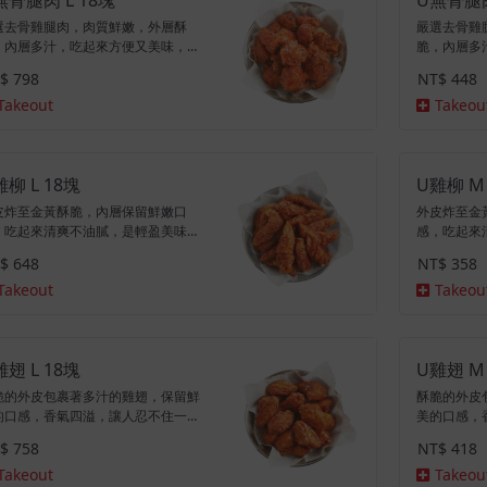
選去骨雞腿肉，肉質鮮嫩，外層酥
嚴選去骨雞
，內層多汁，吃起來方便又美味，一
脆，內層多
帶來滿滿的滿足感。(附醃蘿蔔)
份帶來滿滿
$ 798
NT$ 448
Takeout
Takeou
雞柳 L 18塊
U雞柳 M
皮炸至金黃酥脆，內層保留鮮嫩口
外皮炸至金
，吃起來清爽不油膩，是輕盈美味的
感，吃起來
擇。(附醃蘿蔔)
選擇。(附醃
$ 648
NT$ 358
Takeout
Takeou
雞翅 L 18塊
U雞翅 M
脆的外皮包裹著多汁的雞翅，保留鮮
酥脆的外皮
的口感，香氣四溢，讓人忍不住一口
美的口感，
一口。(含翅中+翅小腿)(附醃蘿蔔)
接一口。(含
$ 758
NT$ 418
Takeout
Takeou