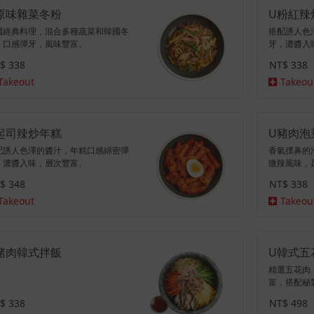
原味雜菜冬粉
U粉紅辣
國經典料理，混合多種蔬菜和韓國冬
搭配誘人色
，口感彈牙，風味豐富。
牙，濃醬入
$ 338
NT$ 338
Takeout
Takeou
起司辣炒年糕
U豬肉泡
配誘人色澤的醬汁，年糕口感綿密彈
香氣撲鼻的
，濃醬入味，層次豐富。
微辣風味，
$ 348
NT$ 338
Takeout
Takeou
豬肉韓式拌飯
U韓式五
精選五花肉
富，搭配秘
片，風味獨
$ 338
NT$ 498