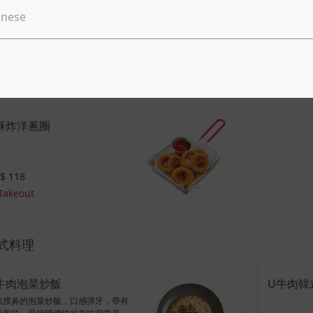
炸韓式魚板
U海苔冬
層酥脆，內保有魚板本身的鮮美口
韓式海苔包
。入口飄散著濃郁的魚板香氣，是經
粉濕潤入味
傳統韓國小吃。
$ 158
NT$ 188
Takeout
Takeou
酥炸洋蔥圈
$ 118
Takeout
式料理
牛肉泡菜炒飯
U牛肉韓
氣撲鼻的泡菜炒飯，口感彈牙，帶有