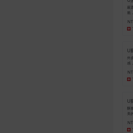
嚴
脆
份
NT
U
外
感
選
NT
U
酥
美
接
NT