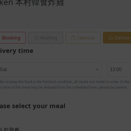
hicken 本村韓食炸雞
Booking
Waiting
Takeout
Deliver
ivery time
 Sat
12:00
der to keep the food in the freshest condition, all meals are made to order. In the
ry time of the meal may be delayed from the scheduled time, please be patient.
ase select your meal
人歡聚餐