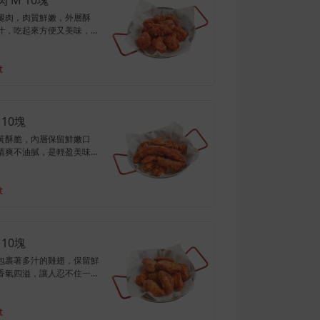
腿肉，肉質鮮嫩，外層酥
汁，吃起來方便又美味，一
的滿足感。(附醃蘿蔔)
t
 10塊
黃酥脆，內層保留鮮嫩口
清爽不油膩，是輕盈美味的
蘿蔔)
t
 10塊
包裹著多汁的雞翅，保留鮮
香氣四溢，讓人忍不住一口
翅中+翅小腿)(附醃蘿蔔)
t