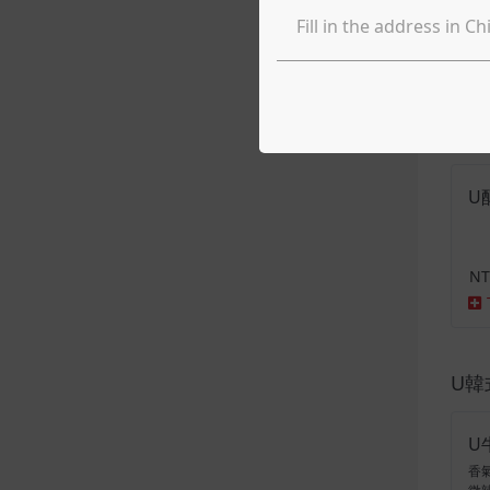
U
外
感
典
NT
U
NT
U韓
U
香