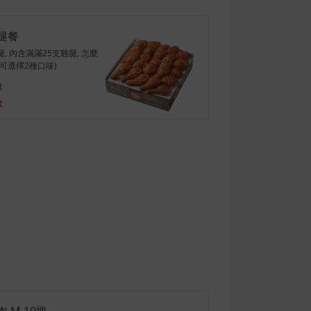
腿餐
, 內含滿滿25支雞腿, 怎麼
可選擇2種口味)
8
t
 M 10塊