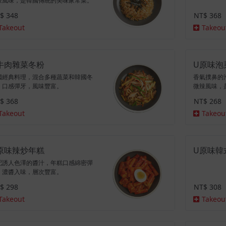
辣風味，是韓國傳統的美味家常菜。
$ 348
NT$ 368
Takeout
Takeou
牛肉雜菜冬粉
U原味泡
國經典料理，混合多種蔬菜和韓國冬
香氣撲鼻的
，口感彈牙，風味豐富。
微辣風味，
$ 368
NT$ 268
Takeout
Takeou
原味辣炒年糕
U原味韓
配誘人色澤的醬汁，年糕口感綿密彈
，濃醬入味，層次豐富。
$ 298
NT$ 308
Takeout
Takeou