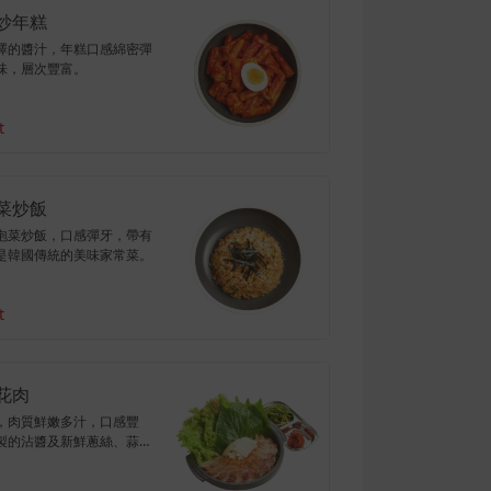
炒年糕
澤的醬汁，年糕口感綿密彈
味，層次豐富。
t
菜炒飯
泡菜炒飯，口感彈牙，帶有
是韓國傳統的美味家常菜。
t
花肉
，肉質鮮嫩多汁，口感豐
製的沾醬及新鮮蔥絲、蒜
特，提升五花肉的美味度。