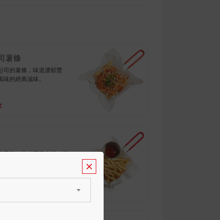
司薯條
起司的薯條，味道濃郁豐
風味的經典滋味。
t
炸薯條，外皮酥脆內嫩，撒
粉，絕對讓您愛不釋手！
t