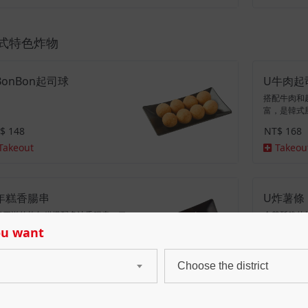
式特色炸物
BonBon起司球
U牛肉起
搭配牛肉和
富，是韓式
$ 148
NT$ 168
Takeout
Takeou
年糕香腸串
U炸薯條
氣四溢的炸年糕搭配多汁香腸串，口
金黃酥脆的
香脆，令人愛不釋手的經典韓式小
上少許調味
ou want
。
$ 138
NT$ 108
Takeout
Takeou
Choose the district