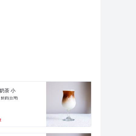
奶茶 小
、鮮奶(台灣)
t