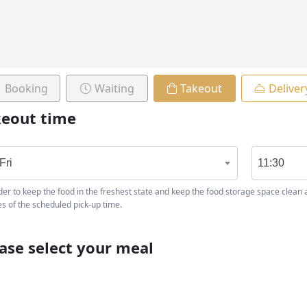
Booking
Waiting
Takeout
Deliver
keout time
Fri
11:30
der to keep the food in the freshest state and keep the food storage space clean a
s of the scheduled pick-up time.
ase select your meal