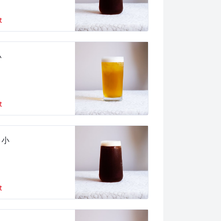
t
小
t
 小
t