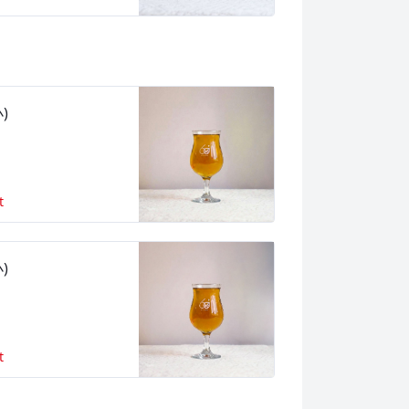
)
t
)
t