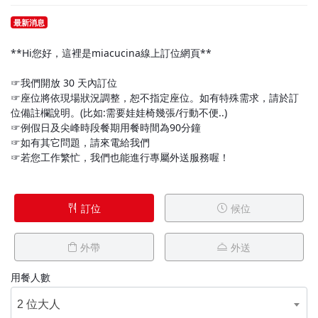
最新消息
**Hi您好，這裡是miacucina線上訂位網頁**
☞我們開放 30 天內訂位
☞座位將依現場狀況調整，恕不指定座位。如有特殊需求，請於訂
位備註欄說明。(比如:需要娃娃椅幾張/行動不便..)
☞例假日及尖峰時段餐期用餐時間為90分鐘
☞如有其它問題，請來電給我們
☞若您工作繁忙，我們也能進行專屬外送服務喔！
訂位
候位
外帶
外送
用餐人數
2 位大人