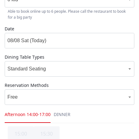
Able to book online up to 6 people. Please call the restaurant to book
for a big party
Date
Dining Table Types
Standard Seating
Reservation Methods
Free
Afternoon
14:00-17:00
DINNER
15:00
15:30