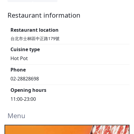
Restaurant information
1F
Restaurant location
台北市士林區中正路179號
Cuisine type
Hot Pot
Phone
02-28828698
Opening hours
11:00-23:00
Menu