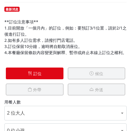
最新消息
**訂位注意事項**
1.目前開放「一個月內」的訂位，例如：要預訂3/1位置，請於2/1之
後進行訂位。
2.如有多人訂位需求，請撥打門店電話。
3.訂位保留10分鐘，逾時將自動取消座位。
4.本餐廳保留條款內容變更與解釋、暫停或終止本線上訂位之權利。
訂位
候位
外帶
外送
用餐人數
2 位大人
0 位小孩