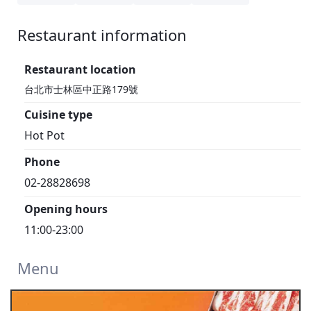
Restaurant information
1F
Restaurant location
台北市士林區中正路179號
Cuisine type
Hot Pot
Phone
02-28828698
Opening hours
11:00-23:00
Menu