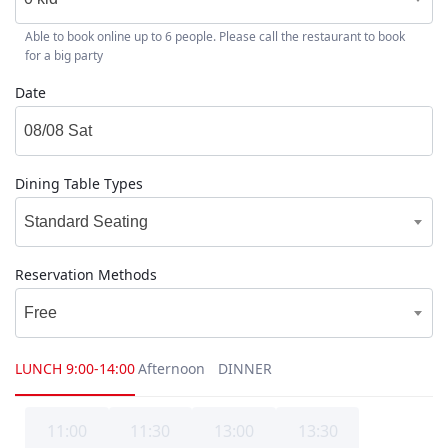
Able to book online up to 6 people. Please call the restaurant to book
for a big party
Date
Dining Table Types
Standard Seating
Reservation Methods
Free
LUNCH
9:00-14:00
Afternoon
DINNER
11:00
11:30
13:00
13:30