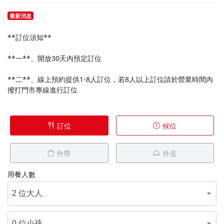
最新消息
**訂位須知**
**一**、開放30天內預定訂位
**二**、線上預約提供1-8人訂位，若8人以上訂位請於營業時間內
撥打門市專線進行訂位
訂位
候位
外帶
外送
用餐人數
2 位大人
0 位小孩