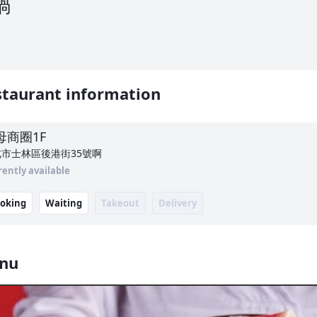
鍋
taurant information
母商圈
1F
北市士林區後港街35號啊
rently available
oking
Waiting
Takeout
Delivery
nu