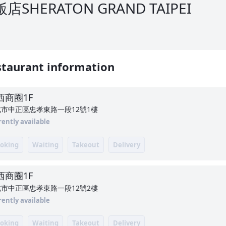
HERATON GRAND TAIPEI
taurant information
西商圈
1F
市中正區忠孝東路一段12號1樓
rently available
oking
Waiting
Takeout
Delivery
西商圈
1F
市中正區忠孝東路一段12號2樓
rently available
oking
Waiting
Takeout
Delivery