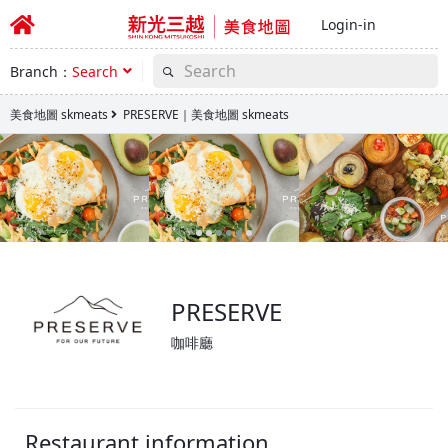
Login-in
Branch：
Search
美食地圖 skmeats
PRESERVE｜美食地圖 skmeats
PRESERVE
咖啡廳
Restaurant information