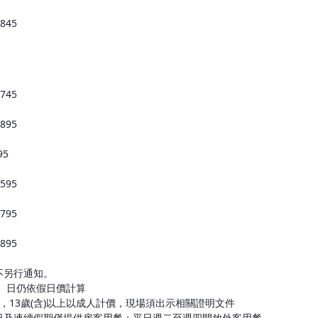
45
745
95
95
95
795
95
不另行通知。
、日仍依假日價計算
費，13歲(含)以上以成人計價，現場須出示相關證明文件
日及連續假期僅提供房客用餐；平日週二至週四開放外客用餐