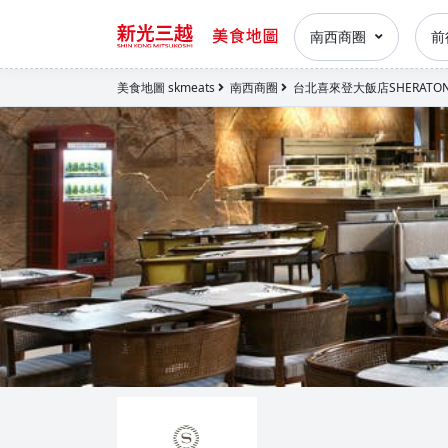
南西商圈
前
美食地圖 skmeats
南西商圈
台北喜來登大飯店SHERATON