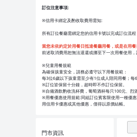
訂位注意事項:
※信用卡綁定及酌收取費用需知:
所有訂位餐廳需綁定您的信用卡號以完成訂位流程
當您未依約定於用餐日抵達餐廳用餐，或是在用餐日
前述取消費用恕無法退還或挪至下一次用餐使用，
※兒童用餐規範
為確保孩童安全，請務必遵守以下用餐規範：
每3位6歲以下孩童需至少有1位成人陪同用餐；每
※訂位皆保留十分鐘，超時即不作訂位保留。
※自備酒飲酌收洗杯費，葡萄酒杯每只100元、烈
※用餐優惠使用規範:同組訂位賓客限使用一種優
用信用卡優惠或其他優惠，僅得以原價結帳。
門市資訊