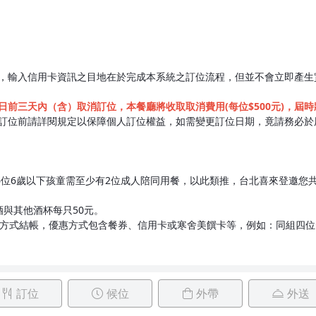
，輸入信用卡資訊之目地在於完成本系統之訂位流程，但並不會立即產生
前三天內（含）取消訂位，本餐廳將收取取消費用(每位$500元)，屆
訂位前請詳閱規定以保障個人訂位權益，如需變更訂位日期，竟請務必於
6位6歲以下孩童需至少有2位成人陪同用餐，以此類推，台北喜來登邀您
酒與其他酒杯每只50元。
惠方式結帳，優惠方式包含餐券、信用卡或寒舍美饌卡等，例如：同組四
訂位
候位
外帶
外送