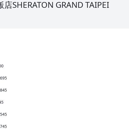
HERATON GRAND TAIPEI
00
695
45
45
45
745