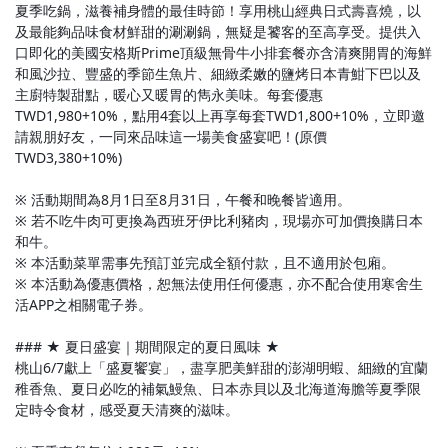
夏季吃鍋，滋養補身體的最佳時節！享用桃山經典日式壽喜燒，以
及最能夠品味食材鮮甜的涮涮鍋，無疑是饕客的至高享受。提供入
口即化的美國安格斯Prime頂級無骨牛小排套餐亦含清爽開胃的海鮮
和風沙拉、豐盛的季節生魚片、細緻柔嫩的鹽烤日本青魽下巴以及
主廚特製甜點，暖心又暖胃的雋永美味。每套優惠
TWD1,980+10%，點用4套以上再享每套TWD1,800+10%，立即邀
請親朋好友，一同來品味這一場美食盛宴吧！(原價
TWD3,380+10%)
※ 活動期間為8月1日至8月31日，午餐和晚餐皆適用。
※ 若不吃牛肉可更換為西班牙伊比利豬肉，現場亦可加價換購日本
和牛。
※ 本活動菜單需事先預訂並完成全額付款，且不適用於包廂。
※ 本活動為優惠價格，恕無法使用任何優惠，亦不配合使用寒舍生
活APP之相關電子券。
### ★ 夏日盛宴｜期間限定的夏日風味 ★
桃山6/7獻上「盛夏饗宴」，盡享肥美鮮甜的澎湖明蝦、細緻的宜蘭
稚香魚、夏日必吃的補氣鰻魚、日本赤貝以及北海道海膽等夏季限
定時令食材，感受夏天清爽的滋味。