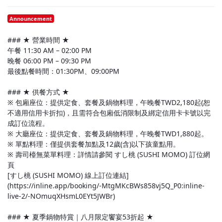
Announcement
### ★ 營業時間 ★
午餐 11:30 AM – 02:00 PM
晚餐 06:00 PM – 09:30 PM
最後點餐時間：01:30PM、09:00PM
### ★ 供餐方式 ★
※ 包廂座位：提供定食、套餐及鍋物料理，午晚餐TWD2,180起(恕
不適用信用卡折扣)，且需符合包廂低消限制及綁定信用卡卡號以完
成訂位流程。
※ 大廳座位：提供定食、套餐及鍋物料理，午晚餐TWD1,880起。
※ 單點料理：僅提供套餐加點及12歲(含)以下孩童點用。
※ 壽司檯無菜單料理：詳情請參閱 すし桃 (SUSHI MOMO) 訂位網
頁
[すし桃 (SUSHI MOMO) 線上訂位連結]
(https://inline.app/booking/-MtgMKcBWs858vj5Q_P0:inline-
live-2/-NOmuqXHsmL0EYt5JWBr)
### ★ 夏季鍋物特賞｜八月限定饗宴53折起 ★