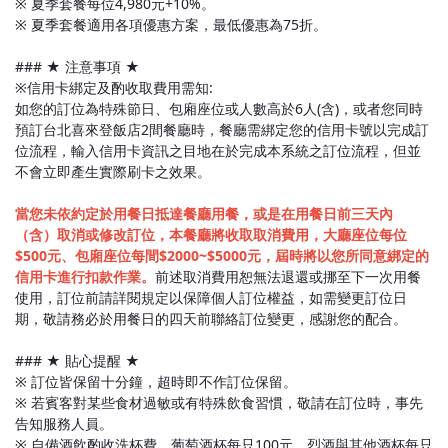
※ 夏季套餐每位4,980元+10%。
※ 夏季套餐適用各項優惠方案，最低優惠為75折。
### ★ 注意事項 ★
※信用卡綁定及酌收取費用需知:
如您的訂位為特殊節日、包廂座位或人數高於6人(含)，或者您同時
預訂台北喜來登飯店2間餐廳時，餐廳需綁定您的信用卡號以完成訂
位流程，輸入信用卡資訊之目地在於完成本系統之訂位流程，但並
不會立即產生實際刷卡之效果。
當您未依約定於用餐日抵達餐廳用餐，或是在用餐日前三天內
（含）取消或修改訂位，本餐廳將收取取消費用，大廳座位每位
$500元、包廂座位每間$2000~$5000元，屆時將以您所同意綁定的
信用卡進行扣款作業。
前述取消費用恕無法退還或挪至下一次用餐
使用，訂位前請詳閱規定以保障個人訂位權益，如需變更訂位日
期，敬請務必於用餐日的四天前聯絡訂位變更，感謝您的配合。
### ★ 貼心提醒 ★
※ 訂位皆保留十分鐘，超時即不作訂位保留。
※ 若賓客對某些食材過敏或有特殊飲食習慣，敬請在訂位時，事先
告知服務人員。
※ 自備酒飲酌收洗杯費，葡萄酒杯每只100元、烈酒與其他酒杯每只