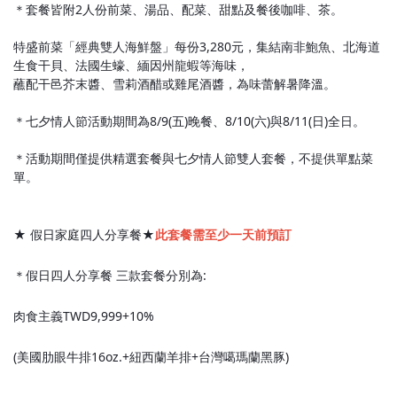
＊套餐皆附2人份前菜、湯品、配菜、甜點及餐後咖啡、茶。
特盛前菜「經典雙人海鮮盤」每份3,280元，集結南非鮑魚、北海道
生食干貝、法國生蠔、緬因州龍蝦等海味，
蘸配干邑芥末醬、雪莉酒醋或雞尾酒醬，為味蕾解暑降溫。
＊七夕情人節活動期間為8/9(五)晚餐、8/10(六)與8/11(日)全日。
＊活動期間僅提供精選套餐與七夕情人節雙人套餐，不提供單點菜
單。
★ 假日家庭四人分享餐★
此套餐需至少一天前預訂
＊假日四人分享餐 三款套餐分別為:
肉食主義TWD9,999+10%
(美國肋眼牛排16oz.+紐西蘭羊排+台灣噶瑪蘭黑豚)