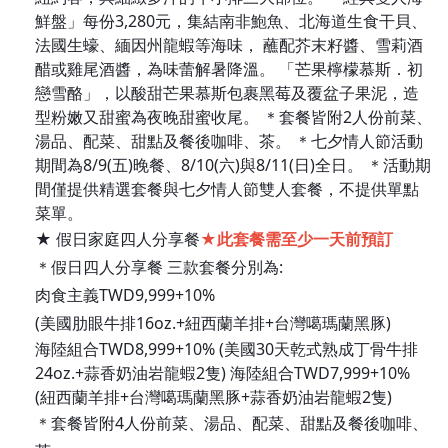
鮮盤」每份3,280元，集結南非鮑魚、北海道生食干貝、
法國生蠔、緬因州龍蝦等海味， 蘸配芥末籽醬、雪莉酒
醋或雞尾酒醬，為味蕾解暑降溫。 「芒果檸檬慕斯．初
戀雪酪」，以酸甜芒果慕斯包裹黑莓及覆盆子果泥，造
型粉嫩又甜蜜為夜晚甜蜜收尾。 ＊套餐皆附2人份前菜、
湯品、配菜、甜點及餐後咖啡、茶。 ＊七夕情人節活動
期間為8/9(五)晚餐、8/10(六)與8/11(日)全日。 ＊活動期
間僅提供精選套餐與七夕情人節雙人套餐，不提供單點
菜單。
★ 假日家庭四人分享餐
★此套餐需至少一天前預訂
＊假日四人分享餐 三款套餐分別為:
肉食主義TWD9,999+10%
(美國肋眼牛排16oz.+紐西蘭羊排+台灣噶瑪蘭黑豚)
海陸組合TWD8,999+10% (美國30天乾式熟成丁骨牛排
24oz.+蒜香奶油岩龍蝦2隻) 海陸組合TWD7,999+10%
(紐西蘭羊排+台灣噶瑪蘭黑豚+蒜香奶油岩龍蝦2隻)
＊套餐皆附4人份前菜、湯品、配菜、甜點及餐後咖啡、