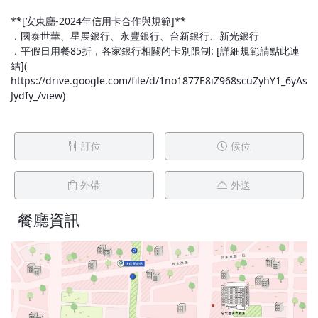
**[安東廳-2024年信用卡合作與規範]**
．國泰世華、星展銀行、永豐銀行、台新銀行、新光銀行
．平假日用餐85折，各家銀行相關的卡別限制: [詳細規範請點此連
結](
https://drive.google.com/file/d/1no1877E8iZ968scuZyhY1_6yAs
JydIy_/view)
訂位
候位
外帶
外送
餐廳資訊