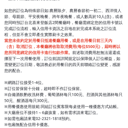
如您的訂位為特殊節日如:農曆除夕、農曆春節初一初二、西洋情人
節、母親節、平安夜晚餐、跨年夜晚餐，或人數高於10人(含)，或者
您同時預訂台北喜來登飯店2間餐廳時，餐廳需綁定您的信用卡號以
完成訂位流程，輸入信用卡資訊之目地在於完成本系統之訂位流
程，但並不會立即產生實際刷卡之效果。
當您未依約定於用餐日抵達餐廳用餐，或是在用餐日前三天內
（含）取消訂位，本餐廳將收取取消費用(每位$500元)，屆時將以
您所同意綁定的信用卡進行扣款作業。
前述取消費用恕無法退還或
挪至下一次用餐使用，訂位前請詳閱規定以保障個人訂位權益，如
需變更訂位日期，敬請務必於用餐日的四天前聯絡訂位變更，感謝
您的配合。
※網路訂位接受1-4位。
※訂位皆保留十分鐘，超時即不作訂位保留。
※自備酒飲酌收洗杯費，葡萄酒杯每只100元、烈酒與其他酒杯每只
50元、醒酒器每只300元。
※用餐優惠使用規範:同組訂位賓客限每桌使用一種優惠方式結帳。
※大廳座位不接待1～6歲孩童，如有需求請來電訂位。
※如需包廂請來電02-2321-1818預約。
※包廂無配合信用卡優惠。