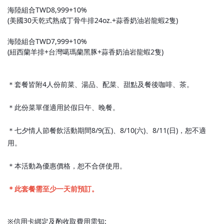
海陸組合TWD8,999+10%
(美國30天乾式熟成丁骨牛排24oz.+蒜香奶油岩龍蝦2隻)
海陸組合TWD7,999+10%
(紐西蘭羊排+台灣噶瑪蘭黑豚+蒜香奶油岩龍蝦2隻)
＊套餐皆附4人份前菜、湯品、配菜、甜點及餐後咖啡、茶。
＊此份菜單僅適用於假日午、晚餐。
＊七夕情人節餐飲活動期間8/9(五)、8/10(六)、8/11(日)，恕不適
用。
＊本活動為優惠價格，恕不合併使用。
＊此套餐需至少一天前預訂。
※信用卡綁定及酌收取費用需知: