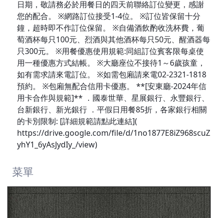
日期，敬請務必於用餐日的四天前聯絡訂位變更，感謝
您的配合。 ※網路訂位接受1-4位。 ※訂位皆保留十分
鐘，超時即不作訂位保留。 ※自備酒飲酌收洗杯費，葡
萄酒杯每只100元、烈酒與其他酒杯每只50元、醒酒器每
只300元。 ※用餐優惠使用規範:同組訂位賓客限每桌使
用一種優惠方式結帳。 ※大廳座位不接待1～6歲孩童，
如有需求請來電訂位。 ※如需包廂請來電02-2321-1818
預約。 ※包廂無配合信用卡優惠。 **[安東廳-2024年信
用卡合作與規範]** ．國泰世華、星展銀行、永豐銀行、
台新銀行、新光銀行 ．平假日用餐85折，各家銀行相關
的卡別限制: [詳細規範請點此連結](
https://drive.google.com/file/d/1no1877E8iZ968scuZ
yhY1_6yAsJydIy_/view)
菜單