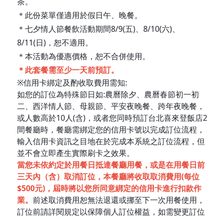
茶。
＊此份菜單僅適用於假日午、晚餐。
＊七夕情人節餐飲活動期間8/9(五)、8/10(六)、
8/11(日)，恕不適用。
＊本活動為優惠價格，恕不合併使用。
＊此套餐需至少一天前預訂。
※信用卡綁定及酌收取費用需知:
如您的訂位為特殊節日如:農曆除夕、農曆春節初一初
二、西洋情人節、母親節、平安夜晚餐、跨年夜晚餐，
或人數高於10人(含)，或者您同時預訂台北喜來登飯店2
間餐廳時，餐廳需綁定您的信用卡號以完成訂位流程，
輸入信用卡資訊之目地在於完成本系統之訂位流程，但
並不會立即產生實際刷卡之效果。
當您未依約定於用餐日抵達餐廳用餐，或是在用餐日前
三天內（含）取消訂位，本餐廳將收取取消費用(每位
$500元)，屆時將以您所同意綁定的信用卡進行扣款作
業。
前述取消費用恕無法退還或挪至下一次用餐使用，
訂位前請詳閱規定以保障個人訂位權益，如需變更訂位