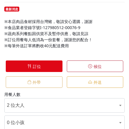
最新消息
※本店肉品食材採用台灣豬，敬請安心選購，謝謝
※食品業者登錄字號I-127980512-00076-9
※蔬肉系列餐點因供貨不及暫停供應，敬請見諒
※訂位用餐每人低消為一份套餐，謝謝您的配合！
※每筆外送訂單將酌收40元配送費用
訂位
候位
外帶
外送
用餐人數
2 位大人
0 位小孩