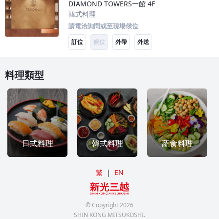
DIAMOND TOWERS一館
4F
韓式料理
請電洽詢問或至現場候位
訂位
候位
外帶
外送
料理類型
日式料理
韓式料理
蔬食料理
繁
|
EN
© Copyright
2026
SHIN KONG MITSUKOSHI.