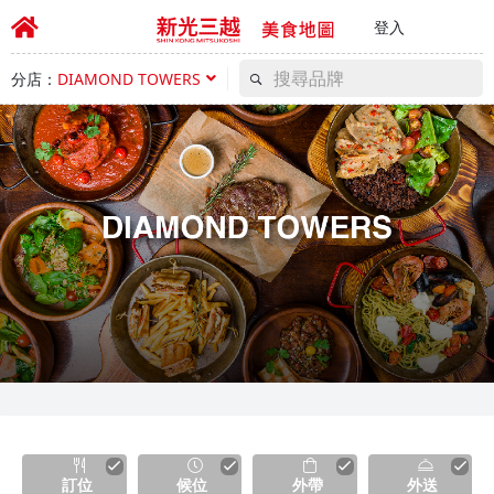
登入
分店：
DIAMOND TOWERS
訂位
候位
外帶
外送