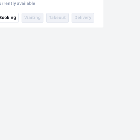
urrently available
Booking
Waiting
Takeout
Delivery