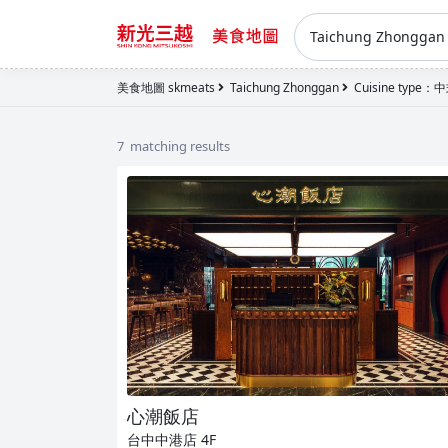
Taichung Zhongga
美食地圖 skmeats
Taichung Zhonggan
Cuisine type
7 matching results
心潮飯店
台中中港店
4F