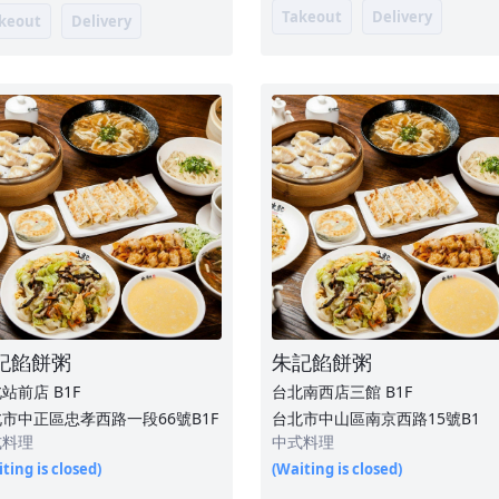
Takeout
Delivery
keout
Delivery
記餡餅粥
朱記餡餅粥
北站前店
B1F
台北南西店三館
B1F
市中正區忠孝西路一段66號B1F
台北市中山區南京西路15號B1
式料理
中式料理
ting is closed)
(Waiting is closed)