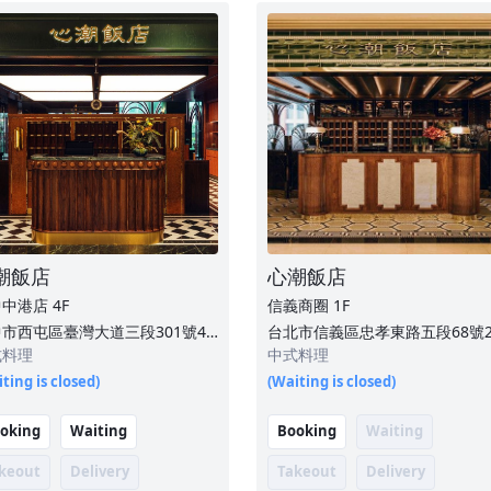
潮飯店
心潮飯店
中中港店
4F
信義商圈
1F
市西屯區臺灣大道三段301號4
台北市信義區忠孝東路五段68號
式料理
中式料理
ting is closed)
(Waiting is closed)
oking
Waiting
Booking
Waiting
keout
Delivery
Takeout
Delivery