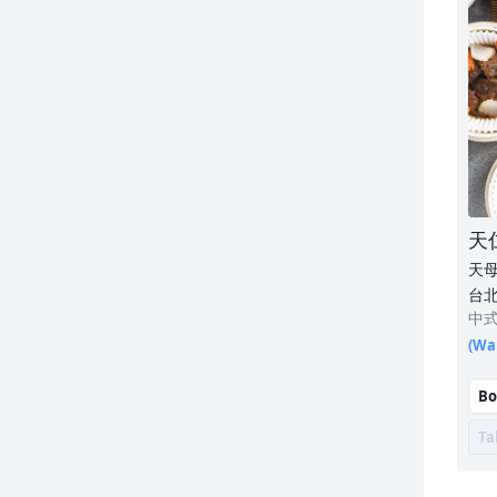
春水堂人文茶館
原火乍初
朱記餡餅粥
滬香居上海湯包
熊本家
天
繼光香香雞
天
台北
點八粵
中
(Wai
心潮飯店
大師兄銷魂麵舖
Bo
Ta
潮品集·潮坊
爆爆蛙