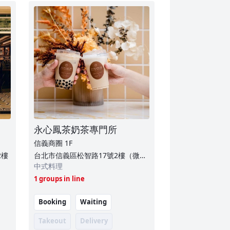
永心鳳茶奶茶專門所
信義商圈
1F
2樓
台北市信義區松智路17號2樓（微風
南山）
中式料理
1 groups in line
Booking
Waiting
Takeout
Delivery