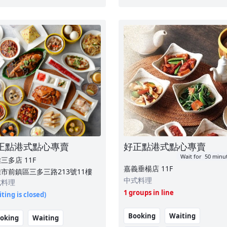
正點港式點心專賣
好正點港式點心專賣
Wait for 50 minu
雄三多店
11F
嘉義垂楊店
11F
市前鎮區三多三路213號11樓
中式料理
式料理
1 groups in line
ting is closed)
Booking
Waiting
oking
Waiting