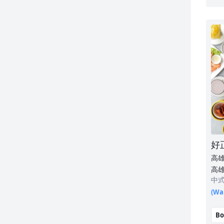
好
高
高雄
中
(Wai
Bo