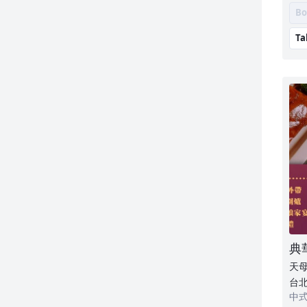
Bo
Ta
典
天
台北
中