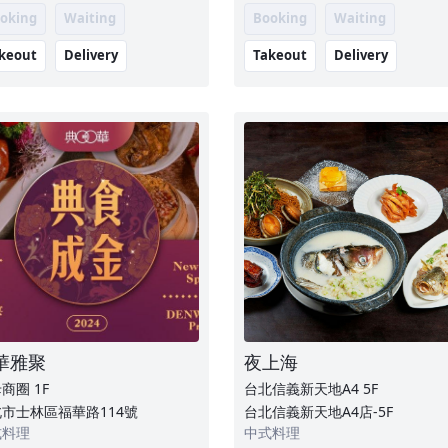
oking
Waiting
Booking
Waiting
keout
Delivery
Takeout
Delivery
華雅聚
夜上海
母商圈
1F
台北信義新天地A4
5F
市士林區福華路114號
台北信義新天地A4店-5F
式料理
中式料理