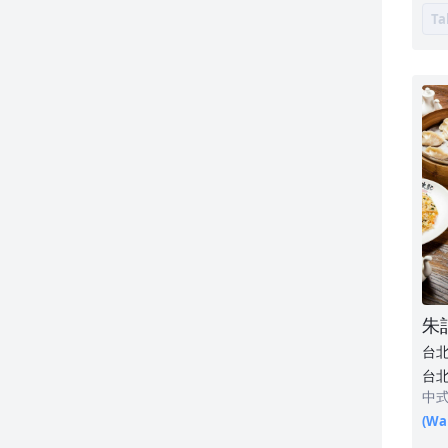
Ta
朱
台
台北
中
(Wai