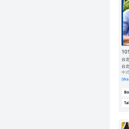
海底撈火鍋
永心鳳茶奶茶專門所
溢香園
紅豆食府
扶旺號
10
台
六堆伙房
台北
中
欣葉台菜
(Wai
天仁喫茶趣
Bo
鼎泰豐
Ta
夜上海
柚子花花 青春客家菜