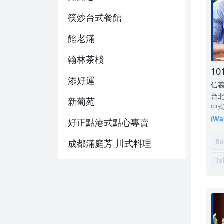
筷炒台式餐館
餡老滿
翰林茶棧
10
添好運
信
台北
新葡苑
中
(Wai
好正點港式點心專賣
成都滿庭芳 川式料理
Bo
Ta
富宴精緻粵菜港式飲茶
港都熱炒
葵米