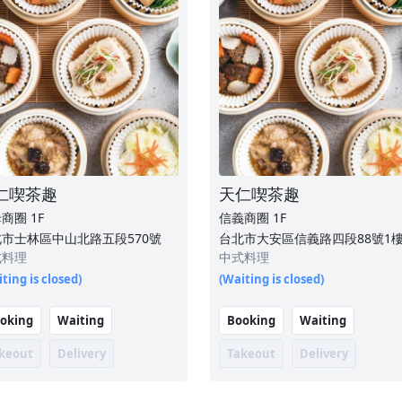
仁喫茶趣
天仁喫茶趣
母商圈
1F
信義商圈
1F
市士林區中山北路五段570號
台北市大安區信義路四段88號1
式料理
中式料理
ting is closed)
(Waiting is closed)
oking
Waiting
Booking
Waiting
keout
Delivery
Takeout
Delivery