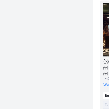
圓安廚-台灣創意料理
1010湘
漢來名人坊
檀島香港餐廳
典華雅聚
鵝川
心
台
台中
樓
中
(Wai
Bo
Ta