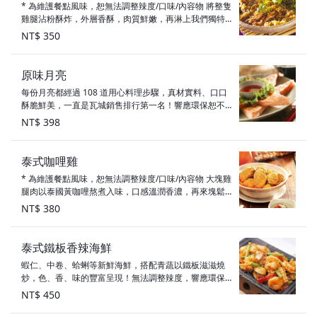
* 為維護餐點風味，恕無法調整辣度/口味/內容物 將整隻
雞腿沾粉酥炸，外層香酥，肉質鮮嫩，再淋上我們獨特
的椒麻醬汁，十分開胃下飯。
NT$ 350
原味月亮
每份月亮都經過 108 道用心料理步驟，真材實料、口口
酥脆鮮美，一直是瓦城銷售排行第一名！響應環保恕不
附餐具。
NT$ 398
泰式咖哩雞
* 為維護餐點風味，恕無法調整辣度/口味/內容物 大塊雞
腿肉以泰國黃咖哩熬煮入味，口感溫潤香濃，再來塊鬆
軟的馬鈴薯，飽實感十足！
NT$ 380
泰式鐵板香辣海鮮
蝦仁、中卷、蛤蜊等新鮮海鮮，搭配青蔬以鐵板滋滋燒
炒，色、香、味的豐富呈現！無法調整辣度，響應環保
恕不附餐具。
NT$ 450