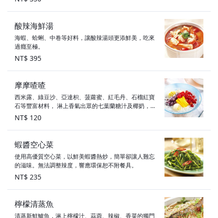
酸辣海鮮湯
海蝦、蛤蜊、中卷等好料，讓酸辣湯頭更添鮮美，吃來
過癮至極。
NT$ 395
摩摩喳喳
西米露、綠豆沙、亞達枳、菠蘿蜜、紅毛丹、石榴紅寶
石等豐富材料， 淋上香氣出眾的七葉蘭糖汁及椰奶，瓦
城超人氣招牌甜點。
NT$ 120
蝦醬空心菜
使用高優質空心菜，以鮮美蝦醬熱炒，簡單卻讓人難忘
的滋味。無法調整辣度，響應環保恕不附餐具。
NT$ 235
檸檬清蒸魚
清蒸新鮮鱸魚，淋上檸檬汁、蒜蓉、辣椒、香菜的獨門