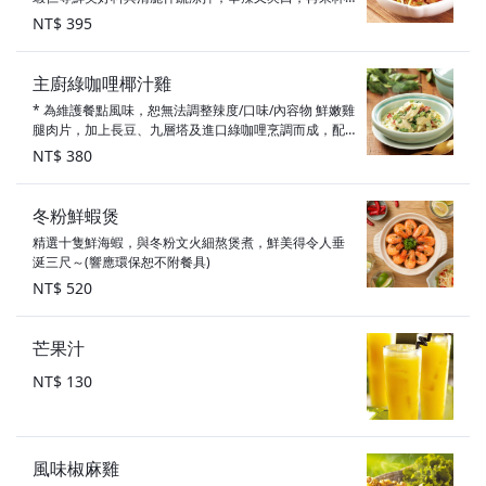
啤酒更是痛快過癮！
NT$ 395
主廚綠咖哩椰汁雞
* 為維護餐點風味，恕無法調整辣度/口味/內容物 鮮嫩雞
腿肉片，加上長豆、九層塔及進口綠咖哩烹調而成，配
飯香濃開胃！
NT$ 380
冬粉鮮蝦煲
精選十隻鮮海蝦，與冬粉文火細熬煲煮，鮮美得令人垂
涎三尺～(響應環保恕不附餐具)
NT$ 520
芒果汁
NT$ 130
風味椒麻雞