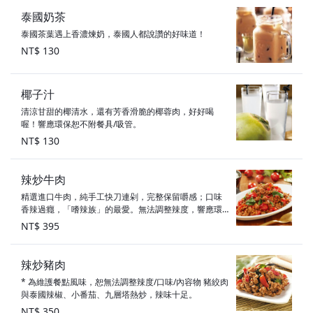
泰國奶茶
泰國茶葉遇上香濃煉奶，泰國人都說讚的好味道！
NT$ 130
椰子汁
清涼甘甜的椰清水，還有芳香滑脆的椰蓉肉，好好喝
喔！響應環保恕不附餐具/吸管。
NT$ 130
辣炒牛肉
精選進口牛肉，純手工快刀連剁，完整保留嚼感；口味
香辣過癮，「嗜辣族」的最愛。無法調整辣度，響應環
保恕不附餐具。「產地：美國牛」
NT$ 395
辣炒豬肉
* 為維護餐點風味，恕無法調整辣度/口味/內容物 豬絞肉
與泰國辣椒、小番茄、九層塔熱炒，辣味十足。
NT$ 350