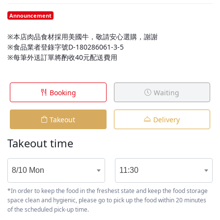
Announcement
※本店肉品食材採用美國牛，敬請安心選購，謝謝
※食品業者登錄字號D-180286061-3-5
※每筆外送訂單將酌收40元配送費用
Booking
Waiting
Takeout
Delivery
Takeout time
8/10 Mon
11:30
*In order to keep the food in the freshest state and keep the food storage
space clean and hygienic, please go to pick up the food within 20 minutes
of the scheduled pick-up time.