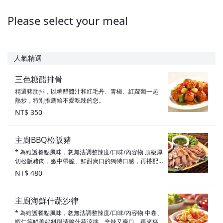
Please select your meal
人氣精選
三色糖醋排骨
精選豬肋排，以糖醋醬汁和紅毛丹、青椒、紅蘿蔔一起
熱炒，特別推薦給不愛吃辣的您。
NT$ 350
主廚BBQ松阪豬
* 為維護餐點風味，恕無法調整辣度/口味/內容物 頂級厚
切松阪豬肉，嫩中帶脆、鮮甜爽口的獨特口感，再搭配
兩種自製沾醬，一吃愛上！
NT$ 480
主廚海鮮什蔬沙律
* 為維護餐點風味，恕無法調整辣度/口味/內容物 中卷、
蝦仁等鮮美好料與清脆什蔬涼拌，辛辣又爽口，再來杯