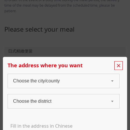
time of the meal may be delayed from the scheduled time, please be
patient.
Please select your meal
日式精緻便當
里脊豬排便當
The address where you want
肉品原產地:台灣豬。勝博殿使用熟成豬中肌肉纖維和脂
肪分佈均稱的里脊肉。附餐：味噌湯、米飯、醬菜、高
Choose the city/county
麗菜絲。便當僅附豬排醬汁，美味秘訣：高麗菜絲搭配
NT$ 240
豬排醬汁一起享用！
益活雞脆嫩雞排便當
Choose the district
肉品原產地:國產。選用大成益活雞炸製而成。附餐：味
噌湯、米飯、醬菜、高麗菜絲。便當僅附豬排醬汁，美
味秘訣：高麗菜絲搭配豬排醬汁一起享用！
NT$ 200