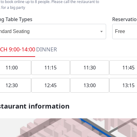
 to book online up to 8 people. Please call the restaurant to
 for a big party
ng Table Types
Reservati
ndard Seating
Free
CH
9:00-14:00
DINNER
11:00
11:15
11:30
11:45
12:30
12:45
13:00
13:15
taurant information