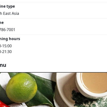
ine type
h East Asia
ne
786-7001
ning hours
0-15:00
0-21:30
nu