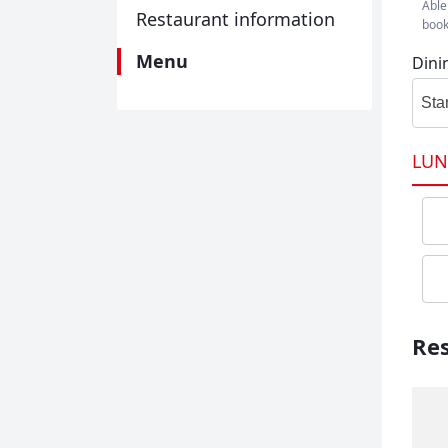
Able
Restaurant information
book
Menu
Dini
Sta
LUN
Res