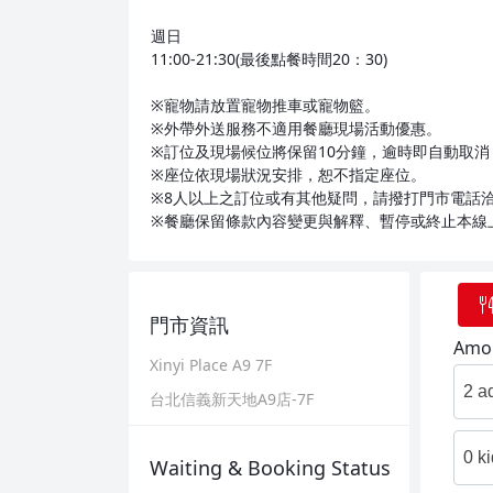
週日
11:00-21:30(最後點餐時間20：30)
※寵物請放置寵物推車或寵物籃。
※外帶外送服務不適用餐廳現場活動優惠。
※訂位及現場候位將保留10分鐘，逾時即自動取
※座位依現場狀況安排，恕不指定座位。
※8人以上之訂位或有其他疑問，請撥打門市電話
※餐廳保留條款內容變更與解釋、暫停或終止本線
門市資訊
Amou
Xinyi Place A9 7F
2 a
台北信義新天地A9店-7F
0 k
Waiting & Booking Status