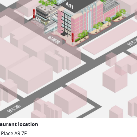
aurant location
i Place A9 7F