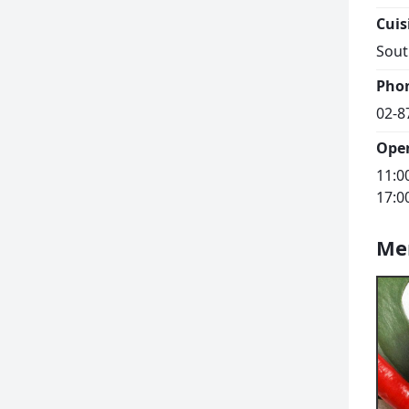
Cuis
Sout
Pho
02-8
Ope
11:0
17:0
Me