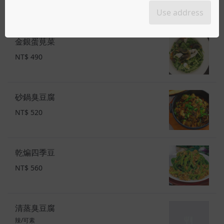
NT$ 380
Use address
金銀蛋莧菜
NT$ 490
砂鍋臭豆腐
NT$ 520
乾煸四季豆
NT$ 560
清蒸臭豆腐
辣/可素