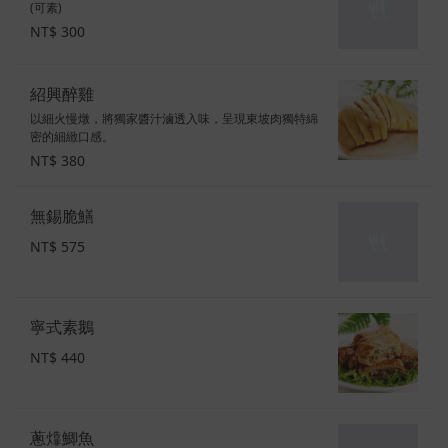
(可素)
NT$ 300
紹興醉雞
以細火慢燉，將獨家醬汁滷透入味，呈現東坡肉獨特綿
密的細緻口感。
NT$ 380
無錫脆鱔
NT$ 575
寧式素鵝
NT$ 440
蔥㸆鯽魚