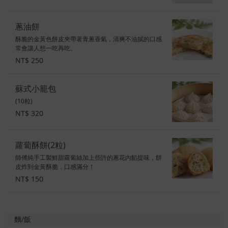
蔥油餅
酥脆的金黃色餅皮夾帶著青蔥香氣，清爽不油膩的口感
常會讓人想一吃再吃。
NT$ 250
蘇式小籠包
(10粒)
NT$ 320
蘿蔔酥餅(2粒)
師傅純手工製鮮甜蘿蔔絲加上些許的蔥花內餡提味，餅
皮炸到金黃酥脆，口感滿分！
NT$ 150
麵/飯