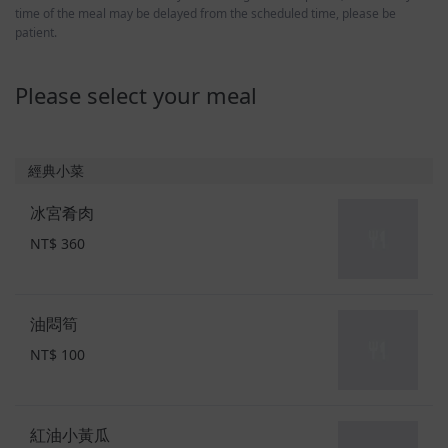
time of the meal may be delayed from the scheduled time, please be
patient.
Please select your meal
經典小菜
冰宮肴肉
NT$ 360
油悶筍
NT$ 100
紅油小黃瓜