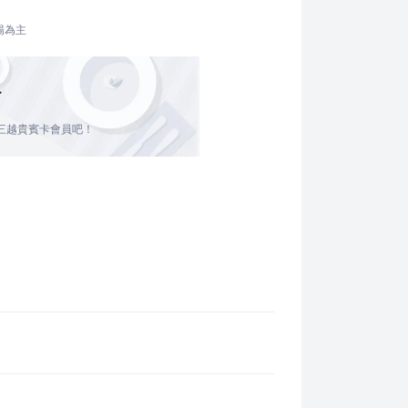
場為主
>
三越貴賓卡會員吧！