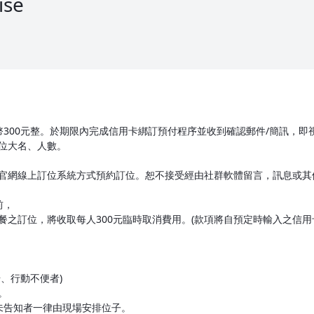
ise
幣300元整。於期限內完成信用卡綁訂預付程序並收到確認郵件/簡訊，即
位大名、人數。
官網線上訂位系統方式預約訂位。恕不接受經由社群軟體留言，訊息或其
前，
之訂位，將收取每人300元臨時取消費用。(款項將自預定時輸入之信用
、行動不便者)
。
未告知者一律由現場安排位子。