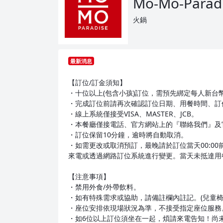
Mo-Mo-Parad
火鍋
最新消息
【訂位/訂金須知】
・十位以上(包含小孩)訂位，需預先綁定每人新台
・完成訂位前請再次確認訂位日期、用餐時間、訂
・線上系統僅接受VISA、MASTER、JCB。
・本餐廳僅接電話、官方網站上的『聯絡我們』及
・訂位保留10分鐘，逾時將自動取消。
・如需更改或取消預訂，最晚請於訂位當天00:00
來電或透過網路訂位系統進行變更。當天未抵達用餐
【注意事項】
・禁用外食/外帶飲料。
・如有特殊需求或協助，請備註欄內註記。(兒童椅
・座位安排依現場狀況為準，不接受指定座位服務
・如6位以上訂位須坐在一起，煩請來電告知！尚