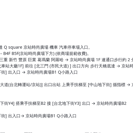
Q square 京站時尚廣場 機車 汽車停車場入口。
－B4F B5F(京站時尚廣場下方) (依商場規範收費)。
 三重 新竹 豐原 巨業 葛瑪蘭 阿羅哈 → 京站時尚廣場 1F 連通口步行約 2
車站大廳1F] 前往 [北三門 (市民大道) ] 出口方向 步行天橋底達 → 京
下街] 出入口 → 京站時尚廣場B1 Q小路入口
道(台北轉運站/京站)] 出口出站 上乘手扶梯至 [中山地下街] 循指標 →
街Y4] 搭乘手扶梯至B2 接 [台北地下街Y3] 出口 → 京站時尚廣場B2
下街] 出入口→ 京站時尚廣場B1 Q小路入口