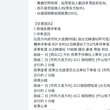
・餐廳空間有限，如需更改人數請來電提前告知。
・恕不接受寵物入內(導盲犬除外)。
・自備酒類酌收開瓶費250元。
【交通資訊】
 商場收費停車場
 停車資訊
往西方向經市民大道(鄭州路) 過台北轉運站即可抵達 
機車停車場-B2F B3F(台北轉運站下方)/汽車停車場
搭乘客運 台北轉運站 1F統聯 國光 豪泰 尊龍 和欣
路線一 往 [西出口] 方向 搭乘手扶梯往上乘至 [台北
路線二 往 [市民大道方向] 出口 循指標往 [中山地
步行約 2 分鐘
搭乘捷運 搭乘台北捷運至台北車站下車後 往 [市民大
步行約 2 分鐘
搭乘台鐵
路線一 往 [市民大道方向] 出口循指標抵達 [台北地下
步行約 2 分鐘
路線二 往 [市民大道方向] 出口 循指標往 [中山地
步行約 3 分鐘
搭乘公車