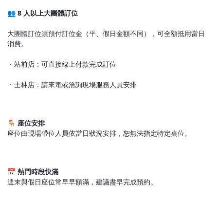
👥
8 人以上大團體訂位
大團體訂位須預付訂位金（平、假日金額不同），可全額抵用當日
消費。
・站前店：可直接線上付款完成訂位
・士林店：請來電或洽詢現場服務人員安排
🪑
座位安排
座位由現場帶位人員依當日狀況安排，恕無法指定特定桌位。
📅
熱門時段快滿
週末與假日座位常早早額滿，建議盡早完成預約。