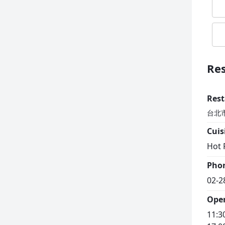
Res
Rest
台北
Cuis
Hot 
Pho
02-2
Ope
11:3