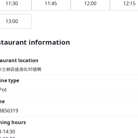
11:30
11:45
12:00
12:15
13:00
1F
taurant information
aurant location
市士林區後港街35號啊
ine type
Pot
ne
8856319
ning hours
0-14:30