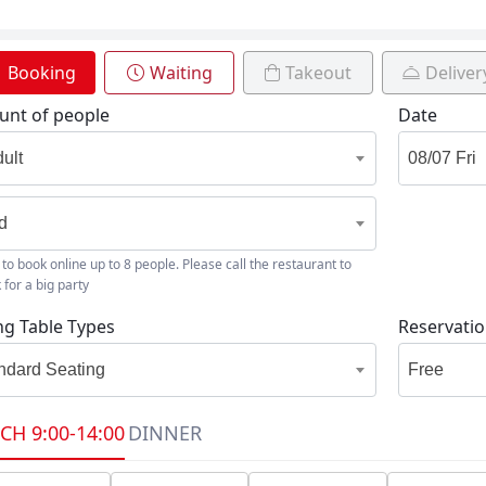
Booking
Waiting
Takeout
Deliver
nt of people
Date
dult
id
 to book online up to 8 people. Please call the restaurant to
 for a big party
ng Table Types
Reservati
ndard Seating
Free
CH
9:00-14:00
DINNER