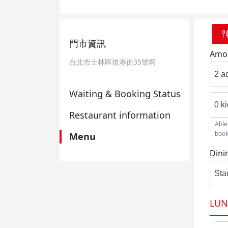
門市資訊
Amou
台北市士林區後港街35號啊
2 a
Waiting & Booking Status
0 k
Restaurant information
Able
book
Menu
Dini
Sta
LUN