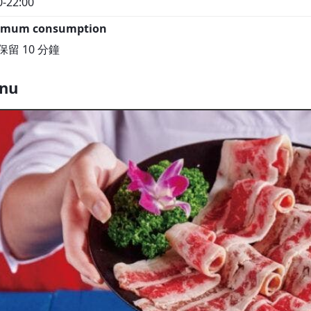
0-22:00
imum consumption
保留 10 分鐘
nu