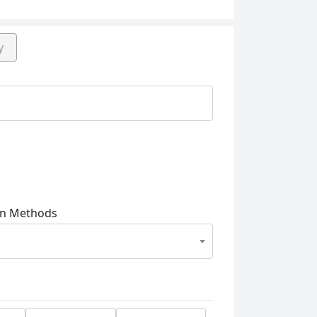
y
on Methods