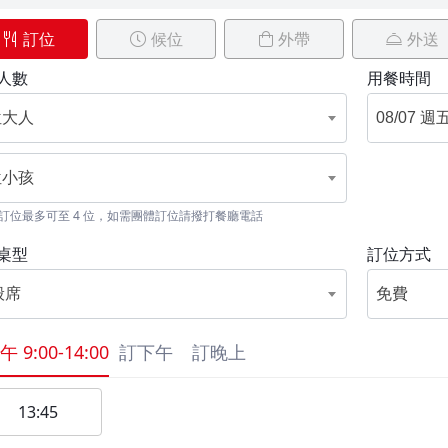
訂位
候位
外帶
外送
人數
用餐時間
位大人
位小孩
訂位最多可至 4 位，如需團體訂位請撥打餐廳電話
桌型
訂位方式
般席
免費
午
9:00-14:00
訂下午
訂晚上
13:45