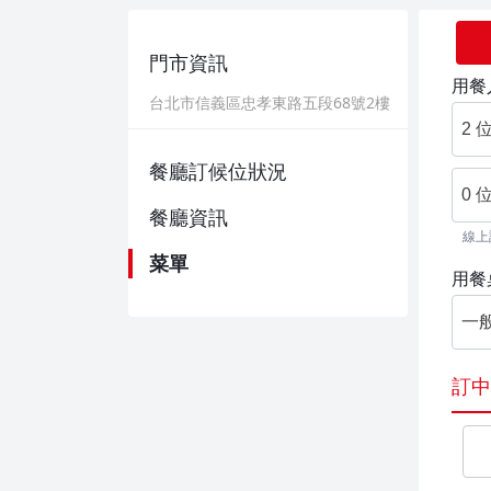
門市資訊
用餐
台北市信義區忠孝東路五段68號2樓
2 
餐廳訂候位狀況
0 
餐廳資訊
線上
菜單
用餐
一
訂中