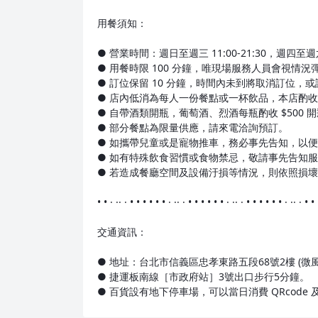
用餐須知：
● 營業時間：週日至週三 11:00-21:30，週四至週六 
● 用餐時限 100 分鐘，唯現場服務人員會視情
● 訂位保留 10 分鐘，時間內未到將取消訂位
● 店內低消為每人一份餐點或一杯飲品，本店酌收
● 自帶酒類開瓶，葡萄酒、烈酒每瓶酌收 $500 
● 部分餐點為限量供應，請來電洽詢預訂。
● 如攜帶兒童或是寵物推車，務必事先告知，以
● 如有特殊飲食習慣或食物禁忌，敬請事先告知
● 若造成餐廳空間及設備汙損等情況，則依照損
• • · ·· · • • • • • • · ·· · • • • • • • · ·· · • • • • • • · ·· · • •
交通資訊：
● 地址：台北市信義區忠孝東路五段68號2樓 (微
● 捷運板南線［市政府站］3號出口步行5分鐘。
● 百貨設有地下停車場，可以當日消費 QRcode