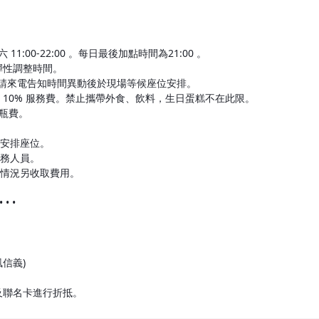
11:00-22:00 。每日最後加點時間為21:00 。
況彈性調整時間。
，或請來電告知時間異動後於現場等候座位安排。
 10% 服務費。禁止攜帶外食、飲料，生日蛋糕不在此限。
開瓶費。
便安排座位。
服務人員。
壞情況另收取費用。
 • • •
風信義)
 及聯名卡進行折抵。