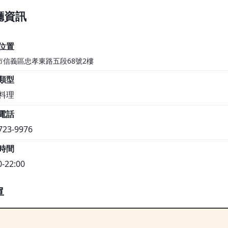
1F
廳資訊
位置
市信義區忠孝東路五段68號2樓
類型
料理
電話
723-9976
時間
0-22:00
單