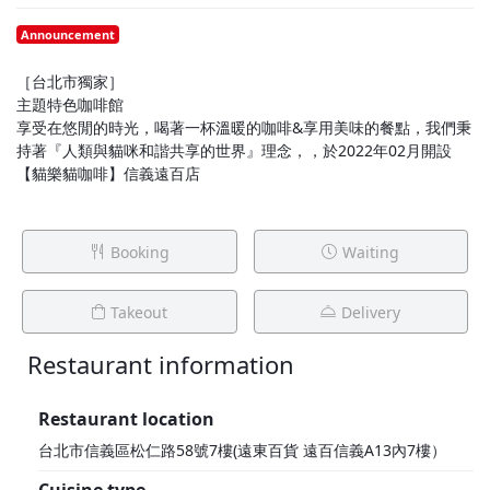
Announcement
［台北市獨家］
主題特色咖啡館
享受在悠閒的時光，喝著一杯溫暖的咖啡&享用美味的餐點，我們秉
持著『人類與貓咪和諧共享的世界』理念，，於2022年02月開設
【貓樂貓咖啡】信義遠百店
Booking
Waiting
Takeout
Delivery
Restaurant information
1F
Restaurant location
台北市信義區松仁路58號7樓(遠東百貨 遠百信義A13內7樓）