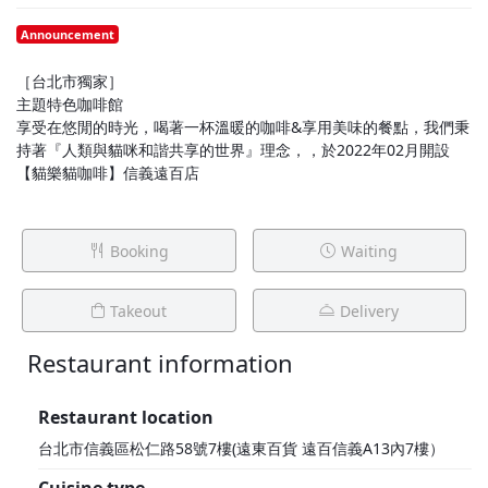
Announcement
［台北市獨家］
主題特色咖啡館
享受在悠閒的時光，喝著一杯溫暖的咖啡&享用美味的餐點，我們秉
持著『人類與貓咪和諧共享的世界』理念，，於2022年02月開設
【貓樂貓咖啡】信義遠百店
Booking
Waiting
Takeout
Delivery
Restaurant information
1F
Restaurant location
台北市信義區松仁路58號7樓(遠東百貨 遠百信義A13內7樓）