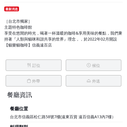
最新消息
［台北市獨家］
主題特色咖啡館
享受在悠閒的時光，喝著一杯溫暖的咖啡&享用美味的餐點，我們秉
持著『人類與貓咪和諧共享的世界』理念，，於2022年02月開設
【貓樂貓咖啡】信義遠百店
訂位
候位
外帶
外送
餐廳資訊
1F
餐廳位置
台北市信義區松仁路58號7樓(遠東百貨 遠百信義A13內7樓）