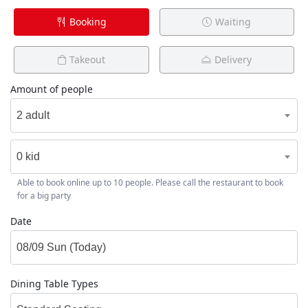
Booking
Waiting
Takeout
Delivery
Amount of people
2 adult
0 kid
Able to book online up to 10 people. Please call the restaurant to book
for a big party
Date
Dining Table Types