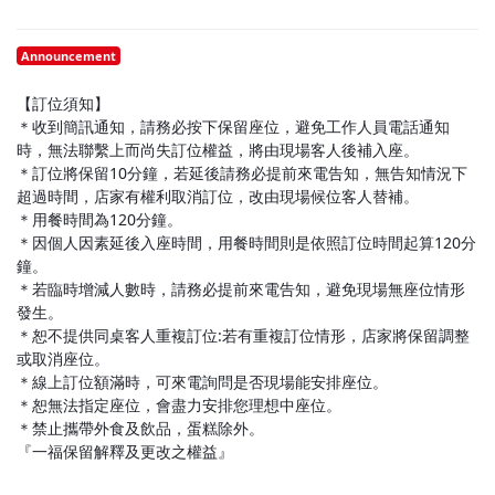
Announcement
【訂位須知】
＊收到簡訊通知，請務必按下保留座位，避免工作人員電話通知
時，無法聯繫上而尚失訂位權益，將由現場客人後補入座。
＊訂位將保留10分鐘，若延後請務必提前來電告知，無告知情況下
超過時間，店家有權利取消訂位，改由現場候位客人替補。
＊用餐時間為120分鐘。
＊因個人因素延後入座時間，用餐時間則是依照訂位時間起算120分
鐘。
＊若臨時增減人數時，請務必提前來電告知，避免現場無座位情形
發生。
＊恕不提供同桌客人重複訂位:若有重複訂位情形，店家將保留調整
或取消座位。
＊線上訂位額滿時，可來電詢問是否現場能安排座位。
＊恕無法指定座位，會盡力安排您理想中座位。
＊禁止攜帶外食及飲品，蛋糕除外。
『一福保留解釋及更改之權益』