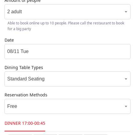
Amount of people
2 adult
Able to book online up to 10 people. Please call the restaurant to book
for a big party
Date
Dining Table Types
Standard Seating
Reservation Methods
Free
DINNER
17:00-00:45