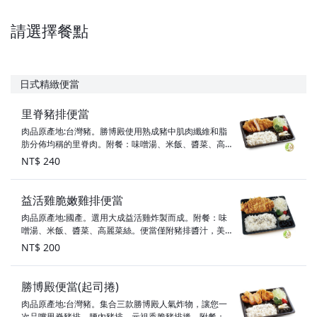
請選擇餐點
日式精緻便當
里脊豬排便當
肉品原產地:台灣豬。勝博殿使用熟成豬中肌肉纖維和脂
肪分佈均稱的里脊肉。附餐：味噌湯、米飯、醬菜、高
麗菜絲。便當僅附豬排醬汁，美味秘訣：高麗菜絲搭配
NT$ 240
豬排醬汁一起享用！
益活雞脆嫩雞排便當
肉品原產地:國產。選用大成益活雞炸製而成。附餐：味
噌湯、米飯、醬菜、高麗菜絲。便當僅附豬排醬汁，美
味秘訣：高麗菜絲搭配豬排醬汁一起享用！
NT$ 200
勝博殿便當(起司捲)
肉品原產地:台灣豬。集合三款勝博殿人氣炸物，讓您一
次品嚐里脊豬排、腰內豬排、元祖香脆豬排捲。附餐：