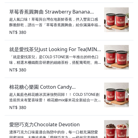
草莓香蕉圓舞曲 Strawberry Banana
超人氣口味！草莓與台灣在地新鮮香蕉，拌入豐富口感
Rendezvous
酥脆餅乾，譜出一首「草莓香蕉圓舞曲」給你滿滿幸福
活力～ 口味：草莓冰淇淋 配料：白巧克力風味碎片、酥
NT$ 380
脆餅乾、草莓、香蕉 甜度：3顆半星 素食標示：奶蛋素
就是愛找茶兒Just Looking For Tea(MINE
「就是愛找茶兒」是COLD STONE第一年推出的特色口
享樂桶)_(台南中山店)
味，精選木柵鐵觀音研磨的細緻茶粉，搭配葡萄乾、南
瓜子及濃郁鐵觀音茶粉，是款限定的特色口味唷～ 口
NT$ 380
味：鐵觀音冰淇淋 配料：南瓜子、葡萄乾、鐵觀音茶粉
甜度：2顆星 素食標示：奶素
棉花糖心樂園 Cotton Candy
超人氣藍色棉花糖冰淇淋強勢回歸！！ COLD STONE創
Paradise(MINE享樂桶)_(台南中山店)
造前所未有驚喜味蕾！ 棉花糖mix爆米花全新組合一次
擁有！ 遊樂園暢玩概念出發， 讓冰淇淋不僅在風味方面
NT$ 380
升級， 口感、視覺都有多層次的體驗！ 口味：棉花糖冰
淇淋 配料：鮮奶油、酥脆餅乾、草莓美莓冰淇淋爆米花
甜度：3.5顆星 素食標示：奶素
愛戀巧克力Chocolate Devotion
濃厚巧克力口味最適合熱戀中的你，每一口都充滿戀愛
甜蜜滋味，大膽追求像「愛戀巧克力」一樣的完美戀情