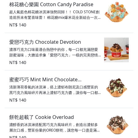
棉花糖心樂園 Cotton Candy Paradise
超人氣藍色棉花糖冰淇淋強勢回歸！！ COLD STONE創
造前所未有驚喜味蕾！ 棉花糖mix爆米花全新組合一次
擁有！ 遊樂園暢玩概念出發， 讓冰淇淋不僅在風味方面
NT$ 140
升級， 口感、視覺都有多層次的體驗！ 口味：棉花糖冰
淇淋 配料：鮮奶油、酥脆餅乾、草莓美莓冰淇淋爆米花
甜度：3.5顆星 素食標示：奶素
愛戀巧克力 Chocolate Devotion
濃厚巧克力口味最適合熱戀中的你，每一口都充滿戀愛
甜蜜滋味，大膽追求像「愛戀巧克力」一樣的完美戀情
吧！ 口味：巧克力冰淇淋 配料：布朗尼、巧克力醬、黑
NT$ 140
巧克力風味碎片 甜度：5顆星 素食標示：奶蛋素
蜜蜜巧巧 Mint Mint Chocolate
清新薄荷香氣的冰淇淋，搭上濃郁布朗尼及口感豐富的
Chocolate Chip
黑巧克力風味碎片再淋上濃郁巧克力醬，讓你每一口都
是甜甜蜜蜜! 配料：巧克力醬、布朗尼、黑巧克力風味碎
NT$ 140
片 甜度：3顆半星 素食標示：葷食
餅乾超載了 Cookie Overload
濃醇香奶冰淇淋搭配黑巧克力風味碎片，創造出濃郁多
層次口感，豐富份量的OREO餅乾，讓您每一口盡是滿足
～ 口味：香奶冰淇淋 配料：黑巧克力風味碎片、巧克力
NT$ 140