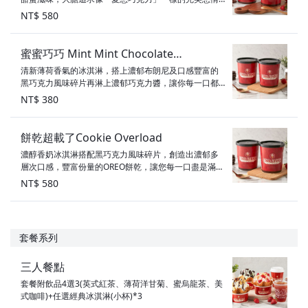
吧！ 容量：32oz 口味：巧克力冰淇淋 配料：布朗尼、
NT$ 580
巧克力醬、黑巧克力碎片 甜度：5顆星 素食標示：葷食
蜜蜜巧巧 Mint Mint Chocolate
清新薄荷香氣的冰淇淋，搭上濃郁布朗尼及口感豐富的
Chocolate Chip(桶裝)
黑巧克力風味碎片再淋上濃郁巧克力醬，讓你每一口都
是甜甜蜜蜜! 口味：薄荷風味冰淇淋 配料：巧克力醬、布
NT$ 380
朗尼、黑巧克力風味碎片 甜度：3顆半星 素食標示：奶
素
餅乾超載了Cookie Overload
濃醇香奶冰淇淋搭配黑巧克力風味碎片，創造出濃郁多
層次口感，豐富份量的OREO餅乾，讓您每一口盡是滿足
～ 容量：950ml 配料：黑巧克力風味碎片、巧克力醬、
NT$ 580
OREO 甜度：4顆星 素食標示：葷食
套餐系列
三人餐點
套餐附飲品4選3(英式紅茶、薄荷洋甘菊、蜜烏龍茶、美
式咖啡)+任選經典冰淇淋(小杯)*3