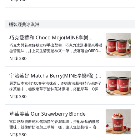
醬、OREO 甜度：4顆星 素食標示：奶素
桶裝經典冰淇淋
巧克愛攪和 Choco Mojo(MINE享樂
巧克力與花生好朋友聯手出擊啦~ 巧克力冰淇淋帶來香濃
桶)_(台南中山店)
微苦滋味，抹上花生醬更是神來一筆，接著混合OREO和
脆口的杏仁，讓你一吃就上癮～ COLD STONE就想與你
NT$ 380
和在一起~ 口味：巧克力冰淇淋 配料：花生醬、巧克力
醬、烤杏仁、OREO 甜度：3.5顆星 素食標示：奶素
宇治莓好 Matcha Berry(MINE享樂桶)_(台
嚴選日本京都100%宇治抹茶，遵循古法栽種精心研磨至
南中山店)
抹茶細末，極致奢華宇治抹茶冰淇淋，搭配草莓、Q彈小
麻糬，淋上滑順綿密煉乳，香醇味蕾在口中慢慢化開，
NT$ 380
完美詮釋『濃厚』抹茶風味，給您充滿驚喜的初夏茶韻
～ 口味：抹茶冰淇淋 配料：草莓、小麻糬、煉乳 甜度：
1.5顆星 素食標示：奶素
草莓美莓 Our Strawberry Blonde
富口感酥脆餅乾和焦糖醬的香濃風味，搭配草莓的微酸
甜味，就像鮮奶油加上草莓一樣，讓人無法抗拒～ 容
量：32oz 口味：草莓冰淇淋 配料：鮮奶油、酥脆餅乾、
NT$ 580
焦糖醬、草莓 甜度：3顆星 素食標示：奶素