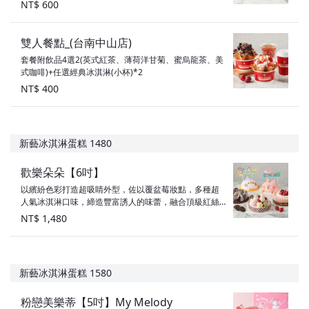
NT$ 600
雙人餐點_(台南中山店)
套餐附飲品4選2(英式紅茶、薄荷洋甘菊、蜜烏龍茶、美
式咖啡)+任選經典冰淇淋(小杯)*2
NT$ 400
新藝冰淇淋蛋糕 1480
歡樂朵朵【6吋】
以繽紛色彩打造超吸睛外型，佐以覆盆莓妝點，多種超
人氣冰淇淋口味，締造豐富誘人的味蕾，融合頂級紅絲
絨海綿蛋糕，散發令人難以抗拒的魔力！ 6吋$1,480 ※
NT$ 1,480
購買蛋糕贈一組餐盤(6入),鋼刀需另外加購 口味：香奶冰
淇淋+OREO餅乾、草莓冰淇淋+覆盆莓、芒果冰淇淋+派
皮餅乾、抹茶冰淇淋+烤杏仁、紅絲絨海綿蛋糕 素食標
示：奶蛋素
新藝冰淇淋蛋糕 1580
粉戀美樂蒂【5吋】My Melody