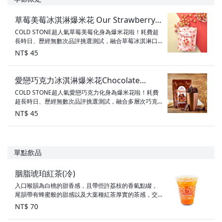
口味：芒果冰淇淋+小麻糬、草莓冰淇淋+蔓越莓、海綿
蛋糕 素食標示：奶蛋素
草莓美莓冰淇淋爆米花 Our Strawberry
COLD STONE超人氣草莓美莓化身為爆米花啦！耗費超
Blonde Popcorn
長時日、歷經無數次品評挑選測試，融合草莓冰淇淋口
味mix焦糖口味雙口味爆米花組合成超人氣草莓美莓冰淇
NT$ 45
淋爆米花!!! 限量販售包裝商品，一顆兩顆吃不夠， 絕對
要整包帶著走滴!!! 素食標示：奶素
愛戀巧克力冰淇淋爆米花Chocolate
COLD STONE超人氣愛戀巧克力化身為爆米花啦！耗費
Devotion Popcorn
超長時日、歷經無數次品評挑選測試，融合多層次巧克
力口味創出超人氣愛戀巧克力冰淇淋爆米花!!!明明是爆米
NT$ 45
花又帶出布朗尼口感！ 濃郁巧克力爆米花限量販售包裝
商品，幸福上市!!! 素食標示：奶素
單點飲品
胭脂琥珀紅茶(冷)
入口喉韻為白桃的甜香感，且帶些許荔枝的香氣點綴，
尾韻帶有蜂蜜般的甜感以及大葉種紅茶厚實的茶感，交
織而成的多層次風味！ ※ 無咖啡因 ※ 原產地：印度、斯
NT$ 70
里蘭卡 ※總糖量：0顆方糖 ※總熱量：0大卡 飲料統一尺
寸，去冰及咖啡奶球、糖球請備註