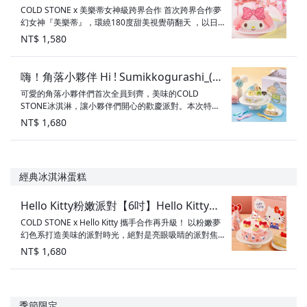
COLD STONE x 美樂蒂女神級跨界合作 首次跨界合作夢
幻女神『美樂蒂』，環繞180度甜美視覺萌翻天 ，以日
韓手繪風格設計打造限量專屬旗幟、多面提盒設計，享
NT$ 1,580
受極致幸福樂趣，嚴選草莓冰淇淋揉合蔓越莓，完美呈
現戀愛 般酸甜滋味，搭配蜂蜜冰淇淋蔓延多層次味蕾，
美好的悸動昇 華浪漫生活。 5吋$1,580 ※附贈限量專屬
嗨！角落小夥伴 Hi ! Sumikkogurashi_(台
提盒、美樂蒂旗幟組 ※購買蛋糕贈一組餐盤(6入),鋼刀需
可愛的角落小夥伴們首次全員到齊，美味的COLD
南中山)
另外加購 口味：草莓冰淇淋+蔓越莓、蜂蜜冰淇淋、海綿
STONE冰淇淋，讓小夥伴們開心的歡慶派對。本次特別
蛋糕 素食標示：奶蛋素
將COLD STONE冰淇淋口味多樣化的特色與小夥伴們結
NT$ 1,680
合，嚴選5種人氣風味冰淇淋，與每位小夥伴們的代表色
相呼應，加上冰淇淋攤的旗幟組與派對提盒，絕對是不
容錯過的好選擇。 6吋$1,680 嗨！角落小夥伴 ※購買蛋
糕贈一組餐盤(6入),鋼刀需另外加購 口味： 球冰→香
經典冰淇淋蛋糕
奶、香草、薄荷、棉花糖、巧克力冰淇淋 底部→焦糖布
丁風味冰淇淋+黑巧克力葉、原味海綿蛋糕 素食標示：奶
Hello Kitty粉嫩派對【6吋】Hello Kitty
蛋素
COLD STONE x Hello Kitty 攜手合作再升級！ 以粉嫩夢
Pink Party
幻色系打造美味的派對時光，絕對是亮眼吸睛的派對焦
點，巧妙的將Q彈小麻糬融入芒果冰淇淋，酸甜草莓冰淇
NT$ 1,680
淋拌入蔓越莓，創造豐富的口感，蛋糕表面點綴Kitty專
屬的蝴蝶結裝飾，Hello Kitty粉嫩派對2.0升級版，享受
屬於你的夢幻時刻！ 6吋$1,680 ※附贈限量專屬提盒、
粉嫩派對包 ※購買蛋糕贈一組餐盤(6入),鋼刀需另外加購
季節限定