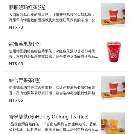
胭脂琥珀紅茶(熱)
入口喉韻為白桃的甜香感，且帶些許荔枝的香氣點綴，
尾韻帶有蜂蜜般的甜感以及大葉種紅茶厚實的茶感，交
織而成的多層次風味！ ※ 無咖啡因 ※ 原產地：印度、斯
NT$ 70
里蘭卡 ※總糖量：0顆方糖 ※總熱量：0大卡 飲料統一尺
寸，去冰及咖啡奶球、糖球請備註
綜合莓果茶(冷)
使用德國的特色綜合莓果茶，深紅色茶湯散發濃郁莓果
香，富有飽滿莓果厚實口感，融合洛神葵微酸特性與蘋
果香氣滋味，口口表現出多呈次細緻清爽！ ※ 無咖啡因
NT$ 65
※ 原產地：德國 ※總糖量：0顆方糖 ※總熱量：0大卡
綜合莓果茶(熱)
使用德國的特色綜合莓果茶，深紅色茶湯散發濃郁莓果
香，富有飽滿莓果厚實口感，融合洛神葵微酸特性與蘋
果香氣滋味，口口表現出多呈次細緻清爽！ ※ 無咖啡因
NT$ 65
※ 原產地：德國 ※總糖量：0顆方糖 ※總熱量：0大卡
蜜烏龍茶(冷)Honey Oolong Tea (Ice)
"品嚐台灣自然好茶，『台南名間鄉自然生態栽培』香氣
如花似蜜，回甘無窮，低溫萃茶烘焙工法保留原始茶葉