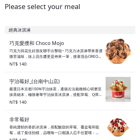
Please select your meal
經典冰淇淋
巧克愛攪和 Choco Mojo
巧克力與花生好朋友聯手出擊啦~ 巧克力冰淇淋帶來香濃
微苦滋味，抹上花生醬更是神來一筆，接著混合OREO和
脆口的杏仁，讓你一吃就上癮～ COLD STONE就想與你
NT$ 140
和在一起~ 配料：花生醬、巧克力醬、烤杏仁、OREO 甜
度：3.5顆星 素食標示：奶素
宇治莓好_(台南中山店)
嚴選日本京都100%宇治抹茶，遵循古法栽種精心研磨至
抹茶細末，極致奢華宇治抹茶冰淇淋，搭配草莓、Q彈小
麻糬，淋上滑順綿密煉乳，香醇味蕾在口中慢慢化開，
NT$ 140
完美詮釋『濃厚』抹茶風味，給您充滿驚喜的初夏茶韻
～ 配料：草莓、小麻糬、煉乳 甜度：1顆星 素食標示：
奶素
非常莓好
香純濃郁的香奶冰淇淋，搭配酸甜的草莓、覆盆莓和藍
莓，成了最佳拍檔，品嚐每一口都讓人忍不住驚嘆：
「啊！非常莓好！」 配料：草莓、藍莓、覆盆莓 甜度：