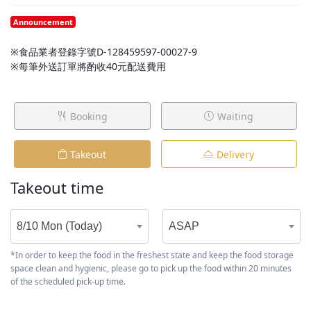
Announcement
※食品業者登錄字號D-128459597-00027-9
※每筆外送訂單將酌收40元配送費用
Booking
Waiting
Takeout
Delivery
Takeout time
8/10 Mon (Today)
ASAP
*In order to keep the food in the freshest state and keep the food storage
space clean and hygienic, please go to pick up the food within 20 minutes
of the scheduled pick-up time.