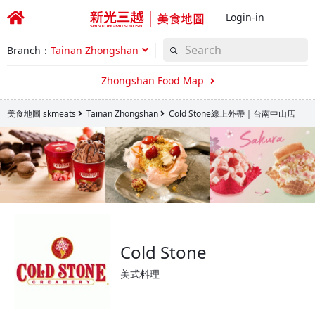
Login-in
Branch：
Tainan Zhongshan
Zhongshan Food Map
美食地圖 skmeats
Tainan Zhongshan
Cold Stone線上外帶｜台南中山店
Cold Stone
美式料理