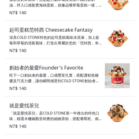
油，拌入口感紮實海綿蛋糕，就像品嚐草莓蛋糕一樣，
幸福滋味讓人無法忘懷，一起共譜一曲甜蜜的小夜曲吧!
NT$ 140
配料：草莓、海綿蛋糕、鮮奶油 甜度：3顆星 素食標
示：奶蛋素
起司蛋糕范特西 Cheesecake Fantasy
深具COLD STONE特色的起司蛋糕風味冰淇淋，加上藍
莓和草莓的清新風味，打造出專屬於您的「范特西」幸
福感！ 配料：藍莓、酥脆餅乾、草莓 甜度：2顆半星 素
NT$ 140
食標示：奶素
創始者的最愛Founder's Favorite
吃下一口創始者的最愛，口感豐富扎實，搭配濃郁焦糖
醬及巧克力醬，讓你瞬間感受到COLD STONE創始者想
要傳達無與倫比的冰淇淋歡樂體驗。 口味：香奶冰淇淋
NT$ 140
配料：布朗尼、胡桃、焦糖醬、巧克力醬 甜度：5顆星
素食標示：奶蛋素
就是愛找茶兒
「就是愛找茶兒」是COLD STONE第一年推出的特色口
味，精選木柵鐵觀音研磨的細緻茶粉，搭配葡萄乾、南
瓜子及濃郁鐵觀音茶粉，是款限定的特色口味唷～ 配
NT$ 140
料：南瓜子、葡萄乾、鐵觀音茶粉 甜度：2顆星 素食標
示：奶素