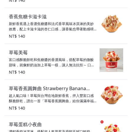
NT$ 140
2顆星 素食標示：奶素
香蕉焦糖卡滋卡滋
新鮮香蕉遇上香濃焦糖醬和法式香草風味冰淇淋的美妙
效應，配上卡滋卡滋的杏仁口感，讓香氣也帶著動感唷
～ 配料：焦糖醬、香蕉、烤杏仁 甜度：3顆半星 素食標
NT$ 140
示：奶蛋素
草莓美莓
富口感酥脆餅乾和焦糖醬的香濃風味，搭配草莓的微酸
甜味，就像鮮奶油加上草莓一樣，讓人無法抗拒～ 口
味：草莓冰淇淋 配料：鮮奶油、酥脆餅乾、焦糖醬、草
NT$ 140
莓 甜度：3顆星 素食標示：奶素
草莓香蕉圓舞曲 Strawberry Banana
超人氣口味！草莓與台灣在地新鮮香蕉，拌入豐富口感
Rendezvous
酥脆餅乾，譜出一首「草莓香蕉圓舞曲」給你滿滿幸福
活力～ 配料：白巧克力風味碎片、酥脆餅乾、草莓、香
NT$ 140
蕉 甜度：3顆半星 素食標示：葷食
草莓蛋糕小夜曲
濃郁香奶冰淇淋，搭配超人氣草莓及滑順不膩口鮮奶