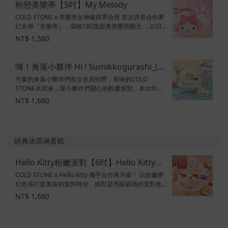
粉戀美樂蒂【5吋】My Melody
COLD STONE x 美樂蒂女神級跨界合作 首次跨界合作夢
幻女神『美樂蒂』，環繞180度甜美視覺萌翻天 ，以日
韓手繪風格設計打造限量專屬旗幟、多面提盒設計，享
NT$ 1,580
受極致幸福樂趣，嚴選草莓冰淇淋揉合蔓越莓，完美呈
現戀愛 般酸甜滋味，搭配蜂蜜冰淇淋蔓延多層次味蕾，
美好的悸動昇 華浪漫生活。 5吋$1,580 ※附贈限量專屬
嗨！角落小夥伴 Hi ! Sumikkogurashi_(台
提盒、美樂蒂旗幟組 ※購買蛋糕贈一組餐盤(6入),鋼刀需
可愛的角落小夥伴們首次全員到齊，美味的COLD
南中山)
另外加購 口味：草莓冰淇淋+蔓越莓、蜂蜜冰淇淋、海綿
STONE冰淇淋，讓小夥伴們開心的歡慶派對。本次特別
蛋糕 素食標示：奶蛋素
將COLD STONE冰淇淋口味多樣化的特色與小夥伴們結
NT$ 1,680
合，嚴選5種人氣風味冰淇淋，與每位小夥伴們的代表色
相呼應，加上冰淇淋攤的旗幟組與派對提盒，絕對是不
容錯過的好選擇。 6吋$1,680 嗨！角落小夥伴 ※購買蛋
糕贈一組餐盤(6入),鋼刀需另外加購 口味： 球冰→香
經典冰淇淋蛋糕
奶、香草、薄荷、棉花糖、巧克力冰淇淋 底部→焦糖布
丁風味冰淇淋+黑巧克力葉、原味海綿蛋糕 素食標示：奶
Hello Kitty粉嫩派對【6吋】Hello Kitty
蛋素
COLD STONE x Hello Kitty 攜手合作再升級！ 以粉嫩夢
Pink Party
幻色系打造美味的派對時光，絕對是亮眼吸睛的派對焦
點，巧妙的將Q彈小麻糬融入芒果冰淇淋，酸甜草莓冰淇
NT$ 1,680
淋拌入蔓越莓，創造豐富的口感，蛋糕表面點綴Kitty專
屬的蝴蝶結裝飾，Hello Kitty粉嫩派對2.0升級版，享受
屬於你的夢幻時刻！ 6吋$1,680 ※附贈限量專屬提盒、