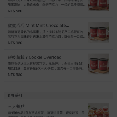
甜蜜滋味，大膽追求像「愛戀巧克力」一樣的完美戀情
吧！ 容量：32oz 口味：巧克力冰淇淋 配料：布朗尼、
NT$ 580
巧克力醬、黑巧克力碎片 甜度：5顆星 素食標示：葷食
蜜蜜巧巧 Mint Mint Chocolate
清新薄荷香氣的冰淇淋，搭上濃郁布朗尼及口感豐富的
Chocolate Chip(桶裝)
黑巧克力風味碎片再淋上濃郁巧克力醬，讓你每一口都
是甜甜蜜蜜! 口味：薄荷風味冰淇淋 配料：巧克力醬、布
NT$ 380
朗尼、黑巧克力風味碎片 甜度：3顆半星 素食標示：奶
素
餅乾超載了Cookie Overload
濃醇香奶冰淇淋搭配黑巧克力風味碎片，創造出濃郁多
層次口感，豐富份量的OREO餅乾，讓您每一口盡是滿足
～ 容量：950ml 配料：黑巧克力風味碎片、巧克力醬、
NT$ 580
OREO 甜度：4顆星 素食標示：葷食
套餐系列
三人餐點
套餐附飲品4選3(英式紅茶、薄荷洋甘菊、蜜烏龍茶、美