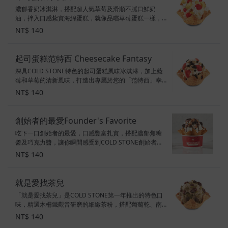
濃郁香奶冰淇淋，搭配超人氣草莓及滑順不膩口鮮奶
油，拌入口感紮實海綿蛋糕，就像品嚐草莓蛋糕一樣，
幸福滋味讓人無法忘懷，一起共譜一曲甜蜜的小夜曲吧!
NT$ 140
配料：草莓、海綿蛋糕、鮮奶油 甜度：3顆星 素食標
示：奶蛋素
起司蛋糕范特西 Cheesecake Fantasy
深具COLD STONE特色的起司蛋糕風味冰淇淋，加上藍
莓和草莓的清新風味，打造出專屬於您的「范特西」幸
福感！ 配料：藍莓、酥脆餅乾、草莓 甜度：2顆半星 素
NT$ 140
食標示：奶素
創始者的最愛Founder's Favorite
吃下一口創始者的最愛，口感豐富扎實，搭配濃郁焦糖
醬及巧克力醬，讓你瞬間感受到COLD STONE創始者想
要傳達無與倫比的冰淇淋歡樂體驗。 口味：香奶冰淇淋
NT$ 140
配料：布朗尼、胡桃、焦糖醬、巧克力醬 甜度：5顆星
素食標示：奶蛋素
就是愛找茶兒
「就是愛找茶兒」是COLD STONE第一年推出的特色口
味，精選木柵鐵觀音研磨的細緻茶粉，搭配葡萄乾、南
瓜子及濃郁鐵觀音茶粉，是款限定的特色口味唷～ 配
NT$ 140
料：南瓜子、葡萄乾、鐵觀音茶粉 甜度：2顆星 素食標