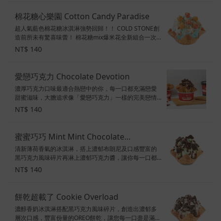
示：奶素
棉花糖心樂園 Cotton Candy Paradise
超人氣藍色棉花糖冰淇淋強勢回歸！！ COLD STONE創
造前所未有驚喜味蕾！ 棉花糖mix爆米花全新組合一次
擁有！ 遊樂園暢玩概念出發， 讓冰淇淋不僅在風味方面
NT$ 140
升級， 口感、視覺都有多層次的體驗！ 口味：棉花糖冰
淇淋 配料：鮮奶油、酥脆餅乾、草莓美莓冰淇淋爆米花
甜度：3.5顆星 素食標示：奶素
愛戀巧克力 Chocolate Devotion
濃厚巧克力口味最適合熱戀中的你，每一口都充滿戀愛
甜蜜滋味，大膽追求像「愛戀巧克力」一樣的完美戀情
吧！ 口味：巧克力冰淇淋 配料：布朗尼、巧克力醬、黑
NT$ 140
巧克力風味碎片 甜度：5顆星 素食標示：奶蛋素
蜜蜜巧巧 Mint Mint Chocolate
清新薄荷香氣的冰淇淋，搭上濃郁布朗尼及口感豐富的
Chocolate Chip
黑巧克力風味碎片再淋上濃郁巧克力醬，讓你每一口都
是甜甜蜜蜜! 配料：巧克力醬、布朗尼、黑巧克力風味碎
NT$ 140
片 甜度：3顆半星 素食標示：葷食
餅乾超載了 Cookie Overload
濃醇香奶冰淇淋搭配黑巧克力風味碎片，創造出濃郁多
層次口感，豐富份量的OREO餅乾，讓您每一口盡是滿足