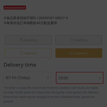
Announcement
※食品業者登錄字號D-128459597-00027-9
※每筆外送訂單將酌收40元配送費用
Booking
Waiting
Takeout
Delivery
Delivery time
8/7 Fri (Today)
19:00
*In order to keep the food in the freshest condition, all meals are made
to order. In the event of a busy time during the meal period, the delivery
time of the meal may be delayed from the scheduled time, please be
patient.