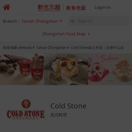
Login-in
Branch：
Tainan Zhongshan
Zhongshan Food Map
美食地圖 skmeats
Tainan Zhongshan
Cold Stone線上外送｜台南中山店
Cold Stone
美式料理