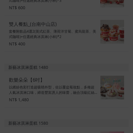
式咖啡)+任選經典冰淇淋(小杯)*3
NT$ 600
雙人餐點_(台南中山店)
套餐附飲品4選2(英式紅茶、薄荷洋甘菊、蜜烏龍茶、美
式咖啡)+任選經典冰淇淋(小杯)*2
NT$ 400
新藝冰淇淋蛋糕 1480
歡樂朵朵【6吋】
以繽紛色彩打造超吸睛外型，佐以覆盆莓妝點，多種超
人氣冰淇淋口味，締造豐富誘人的味蕾，融合頂級紅絲
絨海綿蛋糕，散發令人難以抗拒的魔力！ 6吋$1,480 ※
NT$ 1,480
購買蛋糕贈一組餐盤(6入),鋼刀需另外加購 口味：香奶冰
淇淋+OREO餅乾、草莓冰淇淋+覆盆莓、芒果冰淇淋+派
皮餅乾、抹茶冰淇淋+烤杏仁、紅絲絨海綿蛋糕 素食標
示：奶蛋素
新藝冰淇淋蛋糕 1580