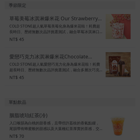
粉嫩派對包 ※購買蛋糕贈一組餐盤(6入),鋼刀需另外加購
季節限定
口味：芒果冰淇淋+小麻糬、草莓冰淇淋+蔓越莓、海綿
蛋糕 素食標示：奶蛋素
草莓美莓冰淇淋爆米花 Our Strawberry
COLD STONE超人氣草莓美莓化身為爆米花啦！耗費超
Blonde Popcorn
長時日、歷經無數次品評挑選測試，融合草莓冰淇淋口
味mix焦糖口味雙口味爆米花組合成超人氣草莓美莓冰淇
NT$ 45
淋爆米花!!! 限量販售包裝商品，一顆兩顆吃不夠， 絕對
要整包帶著走滴!!! 素食標示：奶素
愛戀巧克力冰淇淋爆米花Chocolate
COLD STONE超人氣愛戀巧克力化身為爆米花啦！耗費
Devotion Popcorn
超長時日、歷經無數次品評挑選測試，融合多層次巧克
力口味創出超人氣愛戀巧克力冰淇淋爆米花!!!明明是爆米
NT$ 45
花又帶出布朗尼口感！ 濃郁巧克力爆米花限量販售包裝
商品，幸福上市!!! 素食標示：奶素
單點飲品
胭脂琥珀紅茶(冷)
入口喉韻為白桃的甜香感，且帶些許荔枝的香氣點綴，
尾韻帶有蜂蜜般的甜感以及大葉種紅茶厚實的茶感，交
織而成的多層次風味！ ※ 無咖啡因 ※ 原產地：印度、斯
NT$ 70
里蘭卡 ※總糖量：0顆方糖 ※總熱量：0大卡 飲料統一尺