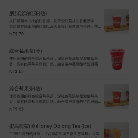
寸，去冰及咖啡奶球、糖球請備註
胭脂琥珀紅茶(熱)
入口喉韻為白桃的甜香感，且帶些許荔枝的香氣點綴，
尾韻帶有蜂蜜般的甜感以及大葉種紅茶厚實的茶感，交
織而成的多層次風味！ ※ 無咖啡因 ※ 原產地：印度、斯
NT$ 70
里蘭卡 ※總糖量：0顆方糖 ※總熱量：0大卡 飲料統一尺
寸，去冰及咖啡奶球、糖球請備註
綜合莓果茶(冷)
使用德國的特色綜合莓果茶，深紅色茶湯散發濃郁莓果
香，富有飽滿莓果厚實口感，融合洛神葵微酸特性與蘋
果香氣滋味，口口表現出多呈次細緻清爽！ ※ 無咖啡因
NT$ 65
※ 原產地：德國 ※總糖量：0顆方糖 ※總熱量：0大卡
綜合莓果茶(熱)
使用德國的特色綜合莓果茶，深紅色茶湯散發濃郁莓果
香，富有飽滿莓果厚實口感，融合洛神葵微酸特性與蘋
果香氣滋味，口口表現出多呈次細緻清爽！ ※ 無咖啡因
NT$ 65
※ 原產地：德國 ※總糖量：0顆方糖 ※總熱量：0大卡
蜜烏龍茶(冷)Honey Oolong Tea (Ice)
"品嚐台灣自然好茶，『台南名間鄉自然生態栽培』香氣