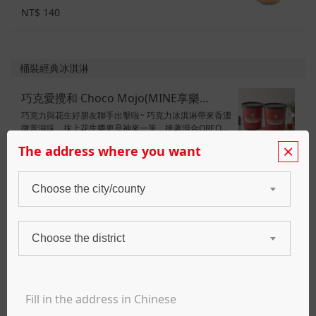
～ 口味：香奶冰淇淋 配料：黑巧克力風味碎片、巧克力
NT$ 140
醬、OREO 甜度：4顆星 素食標示：奶素
桶裝經典冰淇淋
巧克愛攪和 Choco Mojo(MINE享樂
巧克力與花生好朋友聯手出擊啦~ 巧克力冰淇淋帶來香濃
桶)_(台南中山店)
微苦滋味，抹上花生醬更是神來一筆，接著混合OREO和
脆口的杏仁，讓你一吃就上癮～ COLD STONE就想與你
NT$ 380
The address where you want
和在一起~ 口味：巧克力冰淇淋 配料：花生醬、巧克力
醬、烤杏仁、OREO 甜度：3.5顆星 素食標示：奶素
宇治莓好 Matcha Berry(MINE享樂桶)_(台
Choose the city/county
嚴選日本京都100%宇治抹茶，遵循古法栽種精心研磨至
南中山店)
抹茶細末，極致奢華宇治抹茶冰淇淋，搭配草莓、Q彈小
麻糬，淋上滑順綿密煉乳，香醇味蕾在口中慢慢化開，
NT$ 380
Choose the district
完美詮釋『濃厚』抹茶風味，給您充滿驚喜的初夏茶韻
～ 口味：抹茶冰淇淋 配料：草莓、小麻糬、煉乳 甜度：
1.5顆星 素食標示：奶素
草莓美莓 Our Strawberry Blonde
富口感酥脆餅乾和焦糖醬的香濃風味，搭配草莓的微酸
甜味，就像鮮奶油加上草莓一樣，讓人無法抗拒～ 容
量：32oz 口味：草莓冰淇淋 配料：鮮奶油、酥脆餅乾、