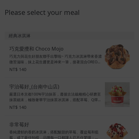
Please select your meal
經典冰淇淋
巧克愛攪和 Choco Mojo
巧克力與花生好朋友聯手出擊啦~ 巧克力冰淇淋帶來香濃
微苦滋味，抹上花生醬更是神來一筆，接著混合OREO和
脆口的杏仁，讓你一吃就上癮～ COLD STONE就想與你
NT$ 140
和在一起~ 配料：花生醬、巧克力醬、烤杏仁、OREO 甜
度：3.5顆星 素食標示：奶素
宇治莓好_(台南中山店)
嚴選日本京都100%宇治抹茶，遵循古法栽種精心研磨至
抹茶細末，極致奢華宇治抹茶冰淇淋，搭配草莓、Q彈小
麻糬，淋上滑順綿密煉乳，香醇味蕾在口中慢慢化開，
NT$ 140
完美詮釋『濃厚』抹茶風味，給您充滿驚喜的初夏茶韻
～ 配料：草莓、小麻糬、煉乳 甜度：1顆星 素食標示：
奶素
非常莓好
香純濃郁的香奶冰淇淋，搭配酸甜的草莓、覆盆莓和藍
莓，成了最佳拍檔，品嚐每一口都讓人忍不住驚嘆：