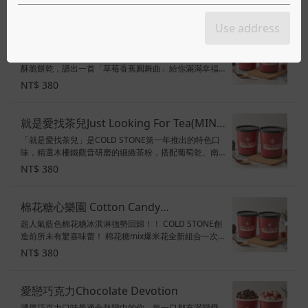
NT$ 580
焦糖醬、草莓 甜度：3顆星 素食標示：奶素
Use address
草莓香蕉圓舞曲 Strawberry Banana
超人氣口味！草莓與台灣在地新鮮香蕉，拌入豐富口感
Rendezvous
酥脆餅乾，譜出一首「草莓香蕉圓舞曲」給你滿滿幸福
活力～ 口味：草莓冰淇淋 配料：白巧克力風味碎片、酥
NT$ 380
脆餅乾、草莓、香蕉 甜度：3顆半星 素食標示：奶蛋素
就是愛找茶兒Just Looking For Tea(MINE
「就是愛找茶兒」是COLD STONE第一年推出的特色口
享樂桶)_(台南中山店)
味，精選木柵鐵觀音研磨的細緻茶粉，搭配葡萄乾、南
瓜子及濃郁鐵觀音茶粉，是款限定的特色口味唷～ 口
NT$ 380
味：鐵觀音冰淇淋 配料：南瓜子、葡萄乾、鐵觀音茶粉
甜度：2顆星 素食標示：奶素
棉花糖心樂園 Cotton Candy
超人氣藍色棉花糖冰淇淋強勢回歸！！ COLD STONE創
Paradise(MINE享樂桶)_(台南中山店)
造前所未有驚喜味蕾！ 棉花糖mix爆米花全新組合一次
擁有！ 遊樂園暢玩概念出發， 讓冰淇淋不僅在風味方面
NT$ 380
升級， 口感、視覺都有多層次的體驗！ 口味：棉花糖冰
淇淋 配料：鮮奶油、酥脆餅乾、草莓美莓冰淇淋爆米花
甜度：3.5顆星 素食標示：奶素
愛戀巧克力Chocolate Devotion
濃厚巧克力口味最適合熱戀中的你，每一口都充滿戀愛