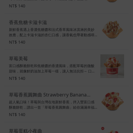
「啊！非常莓好！」 配料：草莓、藍莓、覆盆莓 甜度：
NT$ 140
2顆星 素食標示：奶素
香蕉焦糖卡滋卡滋
新鮮香蕉遇上香濃焦糖醬和法式香草風味冰淇淋的美妙
效應，配上卡滋卡滋的杏仁口感，讓香氣也帶著動感唷
～ 配料：焦糖醬、香蕉、烤杏仁 甜度：3顆半星 素食標
NT$ 140
示：奶蛋素
草莓美莓
富口感酥脆餅乾和焦糖醬的香濃風味，搭配草莓的微酸
甜味，就像鮮奶油加上草莓一樣，讓人無法抗拒～ 口
味：草莓冰淇淋 配料：鮮奶油、酥脆餅乾、焦糖醬、草
NT$ 140
莓 甜度：3顆星 素食標示：奶素
草莓香蕉圓舞曲 Strawberry Banana
超人氣口味！草莓與台灣在地新鮮香蕉，拌入豐富口感
Rendezvous
酥脆餅乾，譜出一首「草莓香蕉圓舞曲」給你滿滿幸福
活力～ 配料：白巧克力風味碎片、酥脆餅乾、草莓、香
NT$ 140
蕉 甜度：3顆半星 素食標示：葷食
草莓蛋糕小夜曲