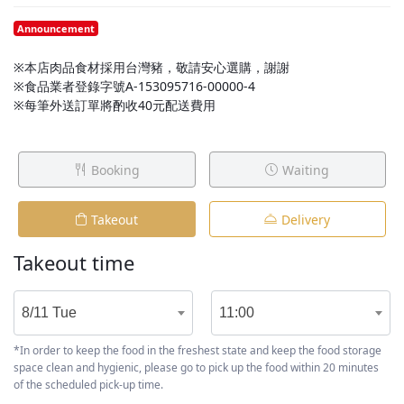
Announcement
※本店肉品食材採用台灣豬，敬請安心選購，謝謝
※食品業者登錄字號A-153095716-00000-4
※每筆外送訂單將酌收40元配送費用
Booking
Waiting
Takeout
Delivery
Takeout time
8/11 Tue
11:00
*In order to keep the food in the freshest state and keep the food storage
space clean and hygienic, please go to pick up the food within 20 minutes
of the scheduled pick-up time.