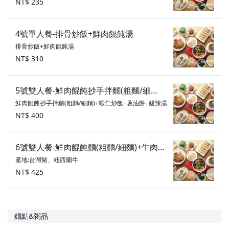
NT$ 235
4號單人餐-排骨炒飯+鮮肉餛飩湯
排骨炒飯+鮮肉餛飩湯
NT$ 310
5號雙人餐-鮮肉餛飩抄手拌麵(粗麵/細
鮮肉餛飩抄手拌麵(粗麵/細麵)+蝦仁炒飯+蔥油餅+酸辣湯
麵)+蝦仁炒飯+蔥油餅+酸辣湯
NT$ 400
6號雙人餐-鮮肉餛飩麵(粗麵/細麵)+牛肉炒
產地:台灣豬、紐西蘭牛
飯+蔥油餅+燙青菜
NT$ 425
麵點&粥品