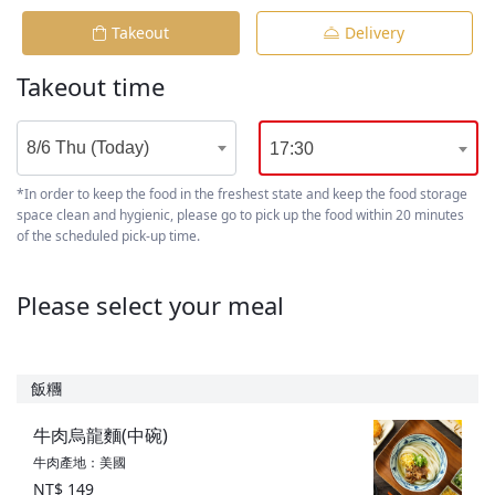
Takeout
Delivery
Takeout time
8/6 Thu (Today)
17:30
*In order to keep the food in the freshest state and keep the food storage
space clean and hygienic, please go to pick up the food within 20 minutes
of the scheduled pick-up time.
Please select your meal
飯糰
牛肉烏龍麵(中碗)
牛肉產地：美國
NT$ 149