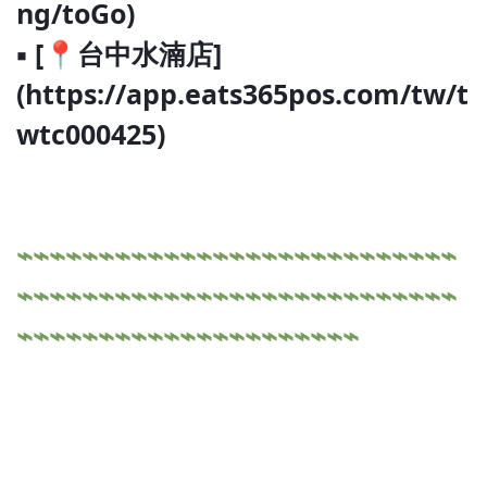
ng/toGo)
▪ [📍台中水湳店]
(https://app.eats365pos.com/tw/t
wtc000425)
⌁⌁⌁⌁⌁⌁⌁⌁⌁⌁⌁⌁⌁⌁⌁⌁⌁⌁⌁⌁⌁⌁⌁⌁⌁⌁⌁
⌁⌁⌁⌁⌁⌁⌁⌁⌁⌁⌁⌁⌁⌁⌁⌁⌁⌁⌁⌁⌁⌁⌁⌁⌁⌁⌁
⌁⌁⌁⌁⌁⌁⌁⌁⌁⌁⌁⌁⌁⌁⌁⌁⌁⌁⌁⌁⌁