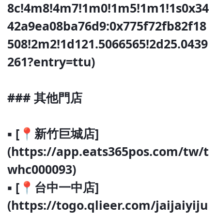
8c!4m8!4m7!1m0!1m5!1m1!1s0x34
42a9ea08ba76d9:0x775f72fb82f18
508!2m2!1d121.5066565!2d25.0439
261?entry=ttu)
### 其他門店
▪ [📍新竹巨城店]
(https://app.eats365pos.com/tw/t
whc000093)
▪ [📍台中一中店]
(https://togo.qlieer.com/jaijaiyiju