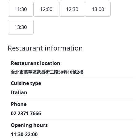
11:30
12:00
12:30
13:00
13:30
Restaurant information
1F
Restaurant location
台北市萬華區武昌街二段50巷10號2樓
Cuisine type
Italian
Phone
02 2371 7666
Opening hours
11:30-22:00