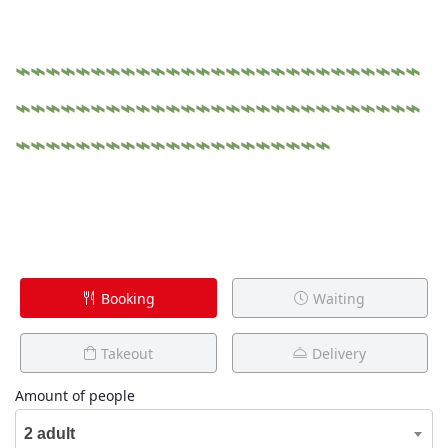
⌁⌁⌁⌁⌁⌁⌁⌁⌁⌁⌁⌁⌁⌁⌁⌁⌁⌁⌁⌁⌁⌁⌁⌁⌁⌁⌁
⌁⌁⌁⌁⌁⌁⌁⌁⌁⌁⌁⌁⌁⌁⌁⌁⌁⌁⌁⌁⌁⌁⌁⌁⌁⌁⌁
⌁⌁⌁⌁⌁⌁⌁⌁⌁⌁⌁⌁⌁⌁⌁⌁⌁⌁⌁⌁⌁
Booking
Waiting
Takeout
Delivery
Amount of people
2 adult