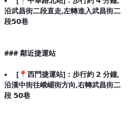
▪ [📍中華路北站]：步行約 𝟰 分鐘‚
沿武昌街二段直走‚左轉進入武昌街二
段𝟱𝟬巷
### 鄰近捷運站
▪ [📍西門捷運站]：步行約 𝟮 分鐘‚
沿漢中街往峨嵋街方向‚右轉武昌街二
段 𝟱𝟬巷