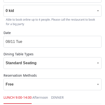
0 kid
Able to book online up to 4 people. Please call the restaurant to book
for a big party
Date
Dining Table Types
Standard Seating
Reservation Methods
Free
LUNCH
9:00-14:00
Afternoon
DINNER