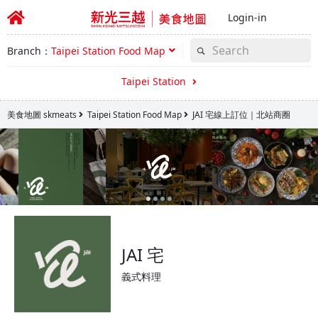
Login-in
Branch：
Taipei Station Food Map
Taipei Station
美食地圖 skmeats
Taipei Station Food Map
JAI 宅線上訂位｜北站商圈
JAI 宅
義式料理