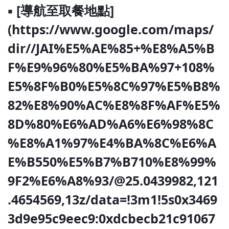
▪ [導航至取餐地點]
(https://www.google.com/maps/
dir//JAI%E5%AE%85+%E8%A5%B
F%E9%96%80%E5%BA%97+108%
E5%8F%B0%E5%8C%97%E5%B8%
82%E8%90%AC%E8%8F%AF%E5%
8D%80%E6%AD%A6%E6%98%8C
%E8%A1%97%E4%BA%8C%E6%A
E%B550%E5%B7%B710%E8%99%
9F2%E6%A8%93/@25.0439982,121
.4654569,13z/data=!3m1!5s0x3469
3d9e95c9eec9:0xdcbecb21c91067