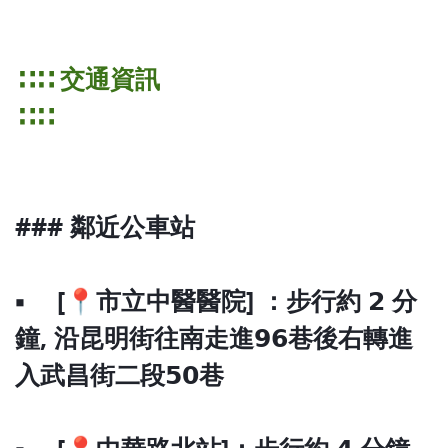
∷∷ 交通資訊
∷∷
### 鄰近公車站
▪ [📍市立中醫醫院] ：步行約 𝟮 分
鐘‚ 沿昆明街往南走進𝟵𝟲巷後右轉進
入武昌街二段𝟱𝟬巷