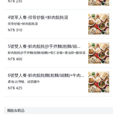
NT$ 235
4號單人餐-排骨炒飯+鮮肉餛飩湯
排骨炒飯+鮮肉餛飩湯
NT$ 310
5號雙人餐-鮮肉餛飩抄手拌麵(粗麵/細
鮮肉餛飩抄手拌麵(粗麵/細麵)+蝦仁炒飯+蔥油餅+酸辣湯
麵)+蝦仁炒飯+蔥油餅+酸辣湯
NT$ 400
6號雙人餐-鮮肉餛飩麵(粗麵/細麵)+牛肉炒
產地:台灣豬、紐西蘭牛
飯+蔥油餅+燙青菜
NT$ 425
麵點&粥品