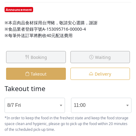
Announcement
※本店肉品食材採用台灣豬，敬請安心選購，謝謝
※食品業者登錄字號A-153095716-00000-4
※每筆外送訂單將酌收40元配送費用
Booking
Waiting
Takeout
Delivery
Takeout time
8/7 Fri
11:00
*In order to keep the food in the freshest state and keep the food storage
space clean and hygienic, please go to pick up the food within 20 minutes
of the scheduled pick-up time.