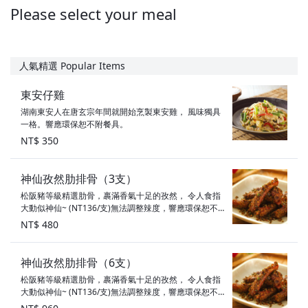
Please select your meal
人氣精選 Popular Items
東安仔雞
湖南東安人在唐玄宗年間就開始烹製東安雞， 風味獨具
一格。響應環保恕不附餐具。
NT$ 350
神仙孜然肋排骨（3支）
松阪豬等級精選肋骨，裹滿香氣十足的孜然， 令人食指
大動似神仙~ (NT136/支)無法調整辣度，響應環保恕不
附餐具。本店供應豬肉(油)來源除下列項目，其餘豬肉與
NT$ 480
豬可食用部位原產地為：台灣、滷大腸：義大利（不含
萊克多巴胺）
神仙孜然肋排骨（6支）
松阪豬等級精選肋骨，裹滿香氣十足的孜然， 令人食指
大動似神仙~ (NT136/支)無法調整辣度，響應環保恕不
附餐具。本店供應豬肉(油)來源除下列項目，其餘豬肉與