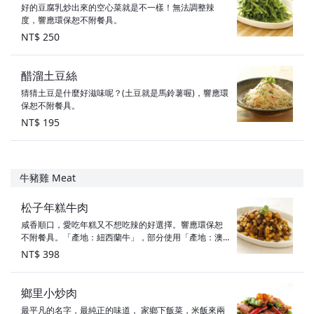
好的豆腐乳炒出來的空心菜就是不一樣！無法調整辣
度，響應環保恕不附餐具。
NT$ 250
醋溜土豆絲
猜猜土豆是什麼好滋味呢？(土豆就是馬鈴薯喔)，響應環
保恕不附餐具。
NT$ 195
牛豬雞 Meat
松子年糕牛肉
咸香順口，愛吃年糕又不想吃辣的好選擇。響應環保恕
不附餐具。「產地：紐西蘭牛」，部分使用「產地：澳
洲牛」
NT$ 398
鄉里小炒肉
最平凡的名字，最純正的味道， 家鄉下飯菜，米飯來兩