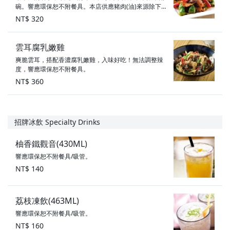
碗。響應環保恕不附餐具。本店供應豬肉(油)來源除下列
項目，其餘豬肉與豬可食用部位原產地為：台灣、滷大
NT$ 320
腸：義大利（不含萊克多巴胺）
雲耳腐乳嫩雞
爽脆雲耳，搭配香濃腐乳嫩雞，入味好吃！無法調整辣
度，響應環保恕不附餐具。
NT$ 360
招牌冰飲 Specialty Drinks
柚香鐵觀音(430ML)
響應環保恕不附餐具/吸管。
NT$ 140
荔枝凍飲(463ML)
響應環保恕不附餐具/吸管。
NT$ 160