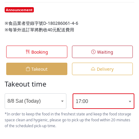
Announcement
※食品業者登錄字號D-180286061-4-6
※每筆外送訂單將酌收40元配送費用
Booking
Waiting
Takeout
Delivery
Takeout time
8/8 Sat (Today)
17:00
*In order to keep the food in the freshest state and keep the food storage
space clean and hygienic, please go to pick up the food within 20 minutes
of the scheduled pick-up time.