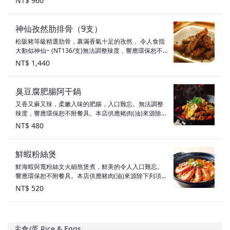
NT$ 960
豬可食用部位原產地為：台灣、滷大腸：義大利（不含
萊克多巴胺）
神仙孜然肋排骨（9支）
松阪豬等級精選肋骨，裹滿香氣十足的孜然， 令人食指
大動似神仙~ (NT136/支)無法調整辣度，響應環保恕不
附餐具。本店供應豬肉(油)來源除下列項目，其餘豬肉與
NT$ 1,440
豬可食用部位原產地為：台灣、滷大腸：義大利（不含
萊克多巴胺）
臭豆腐肥腸阿干鍋
又香又麻又辣，柔嫩入味的肥腸，入口難忘。無法調整
辣度，響應環保恕不附餐具。本店供應豬肉(油)來源除下
列項目，其餘豬肉與豬可食用部位原產地為：台灣、滷
NT$ 480
大腸：義大利（不含萊克多巴胺）
鮮蝦粉絲煲
鮮海蝦與寬粉絲文火細熬煲煮，鮮美的令人入口難忘。
響應環保恕不附餐具。本店供應豬肉(油)來源除下列項
目，其餘豬肉與豬可食用部位原產地為：台灣、滷大
NT$ 520
腸：義大利（不含萊克多巴胺）
主食/蛋 Rice & Eggs