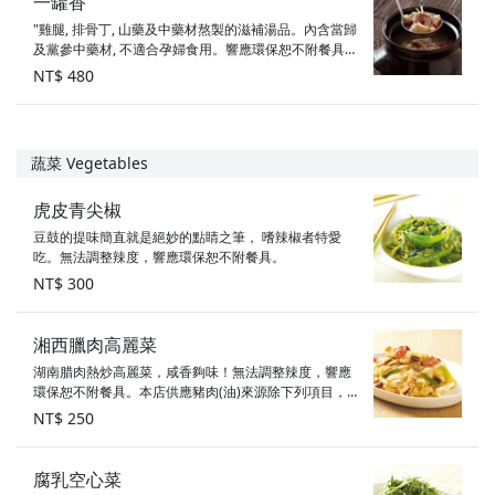
一罐香
"雞腿, 排骨丁, 山藥及中藥材熬製的滋補湯品。內含當歸
及黨參中藥材, 不適合孕婦食用。響應環保恕不附餐具。
本店供應豬肉(油)來源除下列項目，其餘豬肉與豬可食用
NT$ 480
部位原產地為：台灣、滷大腸：義大利（不含萊克多巴
胺） "
蔬菜 Vegetables
虎皮青尖椒
豆鼓的提味簡直就是絕妙的點睛之筆， 嗜辣椒者特愛
吃。無法調整辣度，響應環保恕不附餐具。
NT$ 300
湘西臘肉高麗菜
湖南腊肉熱炒高麗菜，咸香夠味！無法調整辣度，響應
環保恕不附餐具。本店供應豬肉(油)來源除下列項目，其
餘豬肉與豬可食用部位原產地為：台灣、滷大腸：義大
NT$ 250
利（不含萊克多巴胺）
腐乳空心菜