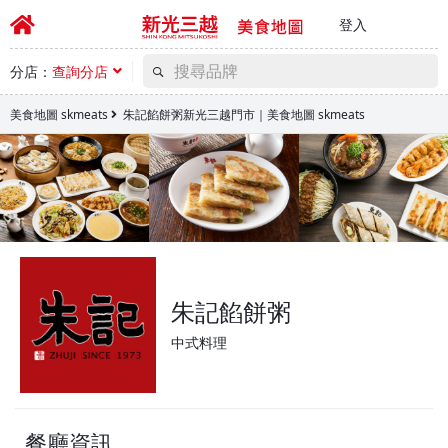
登入
分店：
查詢分店
美食地圖 skmeats
朱記餡餅粥新光三越門市｜美食地圖 skmeats
朱記餡餅粥
中式料理
餐廳資訊