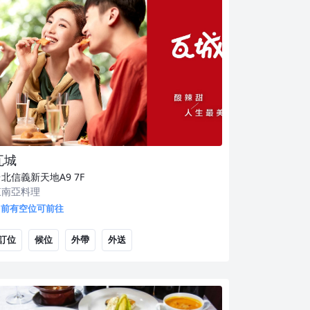
瓦城
台北信義新天地A9
7F
東南亞料理
目前有空位可前往
訂位
候位
外帶
外送