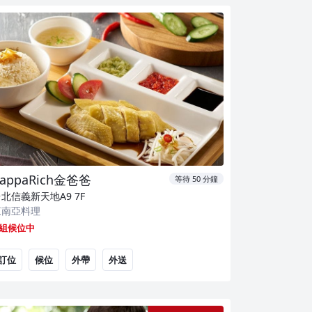
appaRich金爸爸
等待 50 分鐘
台北信義新天地A9
7F
東南亞料理
 組候位中
訂位
候位
外帶
外送