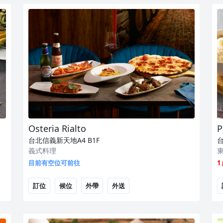
Osteria Rialto
P
台北信義新天地A4
B1F
義式料理
目前有空位可前往
1
訂位
候位
外帶
外送