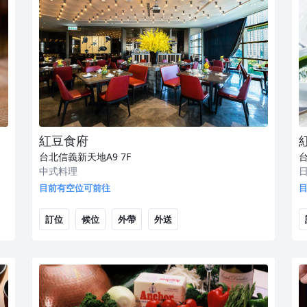
紅豆食府
台北信義新天地A9
7F
中式料理
目前有空位可前往
訂位
候位
外帶
外送