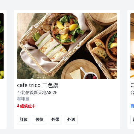
cafe trico 三色旗
C
台北信義新天地A8
2F
咖啡廳
4 組候位中
訂位
候位
外帶
外送