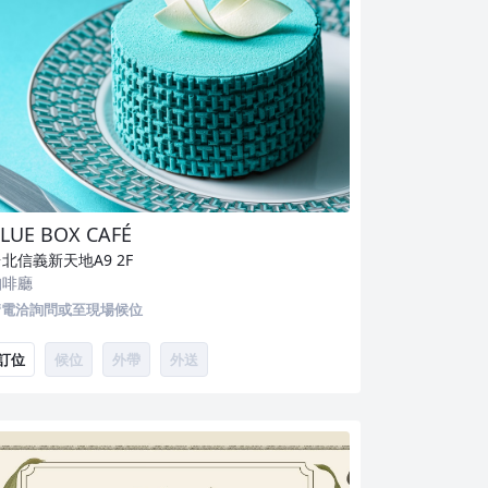
LUE BOX CAFÉ
台北信義新天地A9
2F
咖啡廳
請電洽詢問或至現場候位
訂位
候位
外帶
外送