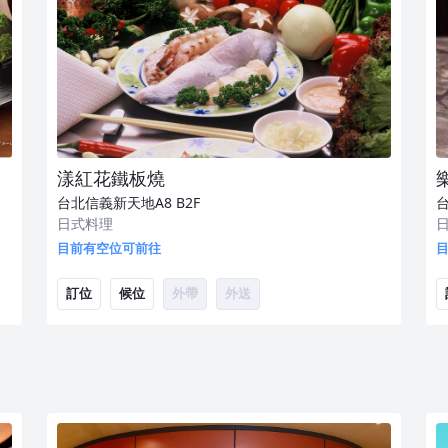
漾紅花鐵板燒
台北信義新天地A8
B2F
日式料理
目前有空位可前往
訂位
候位
外帶
外送