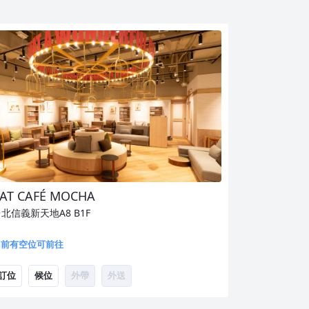
AT CAFÉ MOCHA
台北信義新天地A8
B1F
目前有空位可前往
訂位
候位
外帶
外送