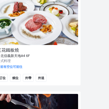
紅花鐵板燒
台北信義新天地A4
6F
日式料理
目前有空位可前往
訂位
候位
外帶
外送