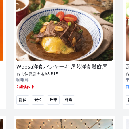
Woosa洋食パンケーキ 屋莎洋食鬆餅屋
台北信義新天地A8
B1F
咖啡廳
2 組候位中
訂位
候位
外帶
外送