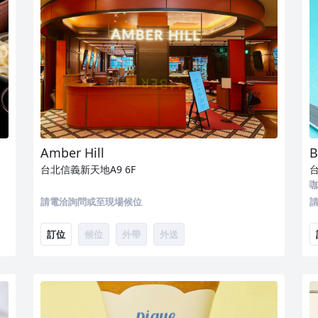
Amber Hill
B
台北信義新天地A9
6F
請電洽詢問或至現場候位
訂位
候位
外帶
外送