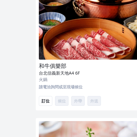
和牛俱樂部
台北信義新天地A4
6F
火鍋
請電洽詢問或至現場候位
訂位
候位
外帶
外送