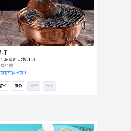
樂軒
台北信義新天地A4
6F
日式料理
目前有空位可前往
訂位
候位
外帶
外送