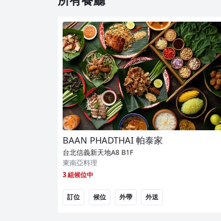
BAAN PHADTHAI 帕泰家
台北信義新天地A8
B1F
東南亞料理
3 組候位中
訂位
候位
外帶
外送