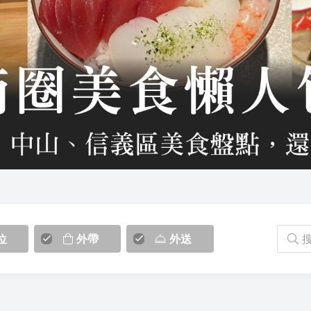
位
外帶
外送