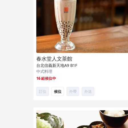
春水堂人文茶館
台北信義新天地A9
B1F
中式料理
16 組候位中
訂位
候位
外帶
外送